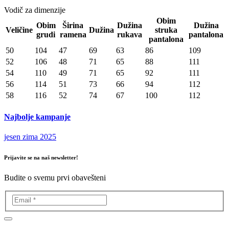
Vodič za dimenzije
Obim
Obim
Širina
Dužina
Dužina
Veličine
Dužina
struka
grudi
ramena
rukava
pantalona
pantalona
50
104
47
69
63
86
109
52
106
48
71
65
88
111
54
110
49
71
65
92
111
56
114
51
73
66
94
112
58
116
52
74
67
100
112
Najbolje kampanje
jesen zima 2025
Prijavite se na naš newsletter!
Budite o svemu prvi obavešteni