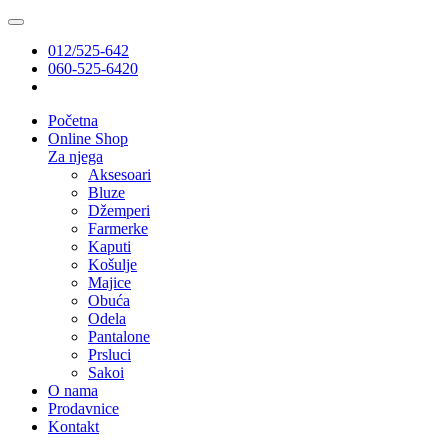
012/525-642
060-525-6420
Početna
Online Shop
Za njega
Aksesoari
Bluze
Džemperi
Farmerke
Kaputi
Košulje
Majice
Obuća
Odela
Pantalone
Prsluci
Sakoi
O nama
Prodavnice
Kontakt