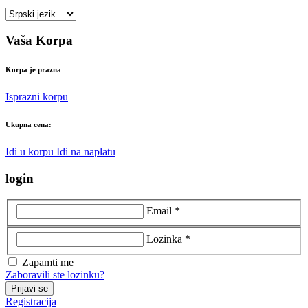
Vaša Korpa
Korpa je prazna
Isprazni korpu
Ukupna cena:
Idi u korpu
Idi na naplatu
login
Email *
Lozinka *
Zapamti me
Zaboravili ste lozinku?
Prijavi se
Registracija