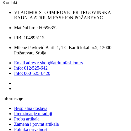
Kontakt
VLADIMIR STOJIMIROVIĆ PR TRGOVINSKA
RADNJA ATRIUM FASHION POŽAREVAC
Matični broj: 60596352
PIB: 104895115
Milene Pavlović Barili 1, TC Barili lokal br.5, 12000
Požarevac, Srbija
Email adresa: shop@atriumfashion.rs
Info: 012/525-642
Info: 060-525-6420
informacije
Besplatna dostava
Preuzimanje u radnji
Proba artikala
Zamena i povrat artikala
Politika privatnosti