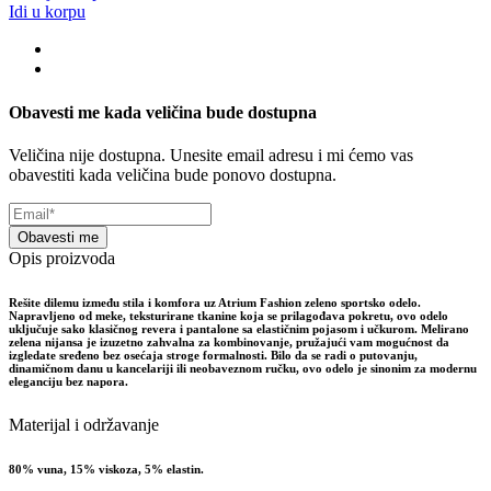
Idi u korpu
Obavesti me kada veličina bude dostupna
Veličina nije dostupna. Unesite email adresu i mi ćemo vas
obavestiti kada veličina bude ponovo dostupna.
Obavesti me
Opis proizvoda
Rešite dilemu između stila i komfora uz Atrium Fashion zeleno sportsko odelo.
Napravljeno od meke, teksturirane tkanine koja se prilagođava pokretu, ovo odelo
uključuje sako klasičnog revera i pantalone sa elastičnim pojasom i učkurom. Melirano
zelena nijansa je izuzetno zahvalna za kombinovanje, pružajući vam mogućnost da
izgledate sređeno bez osećaja stroge formalnosti. Bilo da se radi o putovanju,
dinamičnom danu u kancelariji ili neobaveznom ručku, ovo odelo je sinonim za modernu
eleganciju bez napora.
Materijal i održavanje
80% vuna, 15% viskoza, 5% elastin.