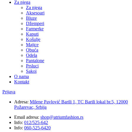
Za njega
Za njega
Aksesoari
Bluze
Džemperi
Farmerke
Kaputi
Košulje
Majice
Obuća
Odela
Pantalone
Prsluci
Sakoi
O nama
Kontakt
Prijava
Adresa:
Milene Pavlović Barili 1, TC Barili lokal br.5, 12000
Požarevac, Srbija
Email adresa:
shop@atriumfashion.rs
Info:
012/525-642
Info:
060-525-6420