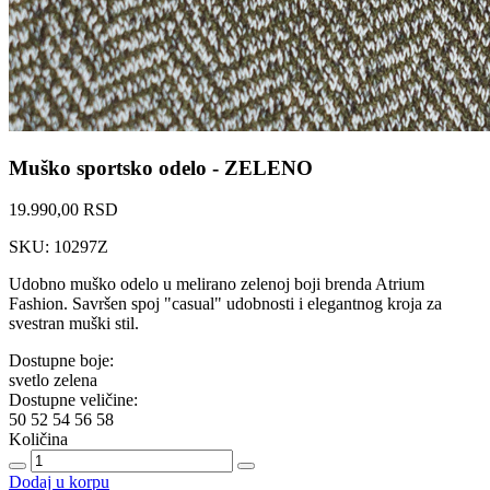
Muško sportsko odelo - ZELENO
19.990,00 RSD
SKU: 10297Z
Udobno muško odelo u melirano zelenoj boji brenda Atrium
Fashion. Savršen spoj "casual" udobnosti i elegantnog kroja za
svestran muški stil.
Dostupne boje:
svetlo zelena
Dostupne veličine:
50
52
54
56
58
Količina
Dodaj u korpu