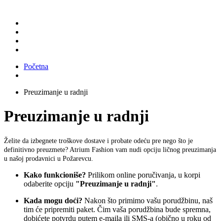
Početna
Preuzimanje u radnji
Preuzimanje u radnji
Želite da izbegnete troškove dostave i probate odeću pre nego što je
definitivno preuzmete? Atrium Fashion vam nudi opciju ličnog preuzimanja
u našoj prodavnici u Požarevcu.
Kako funkcioniše?
Prilikom online poručivanja, u korpi
odaberite opciju
"Preuzimanje u radnji"
.
Kada mogu doći?
Nakon što primimo vašu porudžbinu, naš
tim će pripremiti paket. Čim vaša porudžbina bude spremna,
dobićete potvrdu putem e-maila ili SMS-a (obično u roku od