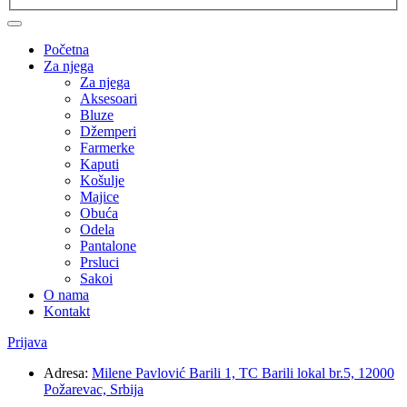
Početna
Za njega
Za njega
Aksesoari
Bluze
Džemperi
Farmerke
Kaputi
Košulje
Majice
Obuća
Odela
Pantalone
Prsluci
Sakoi
O nama
Kontakt
Prijava
Adresa:
Milene Pavlović Barili 1, TC Barili lokal br.5, 12000
Požarevac, Srbija