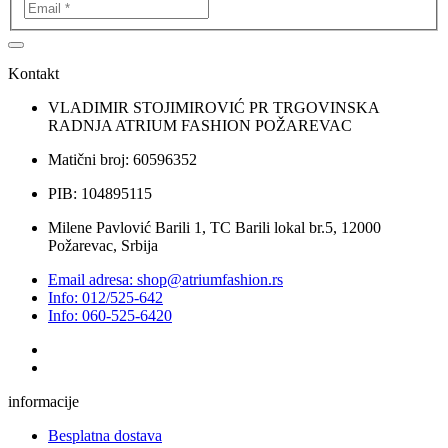
Kontakt
VLADIMIR STOJIMIROVIĆ PR TRGOVINSKA
RADNJA ATRIUM FASHION POŽAREVAC
Matični broj: 60596352
PIB: 104895115
Milene Pavlović Barili 1, TC Barili lokal br.5, 12000
Požarevac, Srbija
Email adresa: shop@atriumfashion.rs
Info: 012/525-642
Info: 060-525-6420
informacije
Besplatna dostava