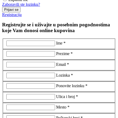
Zaboravili ste lozinku?
Prijavi se
Registracija
Registrujte se i uživajte u posebnim pogodnostima
koje Vam donosi online kupovina
Ime *
Prezime *
Email *
Lozinka *
Ponovite lozinku *
Ulica i broj *
Mesto *
Poštanski broj *