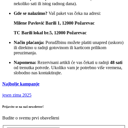
nekoliko sati ili istog radnog dana).
Gde se nalazimo?
Vaš paket vas čeka na adresi:
Milene Pavlović Barili 1, 12000 Požarevac
TC Barili lokal br.5, 12000 Požarevac
Način plaćanja:
Porudžbinu možete platiti unapred (uskoro)
ili direktno u radnji gotovinom ili karticom prilikom
preuzimanja.
Napomena:
Rezervisani artikli će vas čekati u radnji
48 sati
od trenutka potvrde. Ukoliko vam je potrebno više vremena,
slobodno nas kontaktirajte.
Najbolje kampanje
jesen zima 2025
Prijavite se na naš newsletter!
Budite o svemu prvi obavešteni