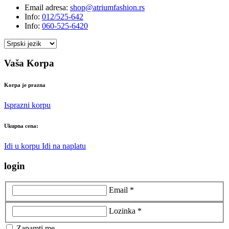
Email adresa:
shop@atriumfashion.rs
Info:
012/525-642
Info:
060-525-6420
Vaša Korpa
Korpa je prazna
Isprazni korpu
Ukupna cena:
Idi u korpu
Idi na naplatu
login
Email *
Lozinka *
Zapamti me