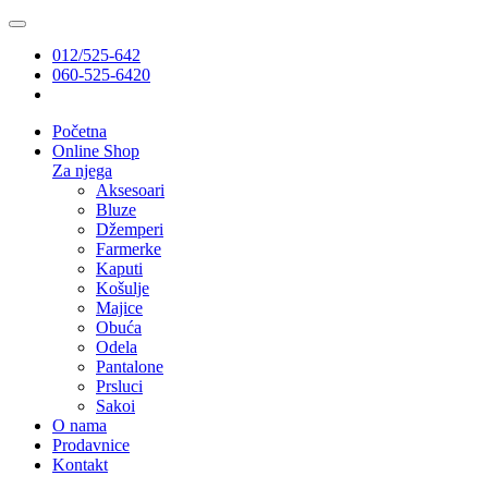
012/525-642
060-525-6420
Početna
Online Shop
Za njega
Aksesoari
Bluze
Džemperi
Farmerke
Kaputi
Košulje
Majice
Obuća
Odela
Pantalone
Prsluci
Sakoi
O nama
Prodavnice
Kontakt