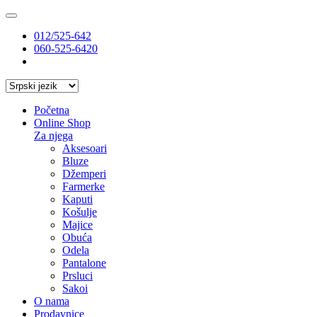
012/525-642
060-525-6420
Početna
Online Shop
Za njega
Aksesoari
Bluze
Džemperi
Farmerke
Kaputi
Košulje
Majice
Obuća
Odela
Pantalone
Prsluci
Sakoi
O nama
Prodavnice