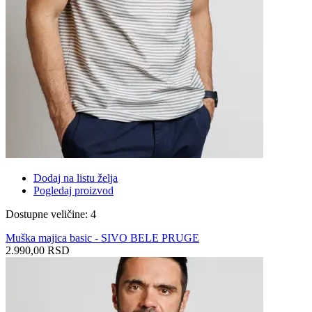
Dodaj na listu želja
Pogledaj proizvod
Dostupne veličine: 4
Muška majica basic - SIVO BELE PRUGE
2.990,00 RSD