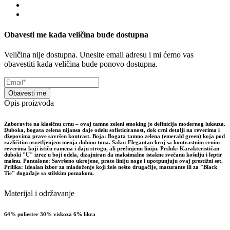
Obavesti me kada veličina bude dostupna
Veličina nije dostupna. Unesite email adresu i mi ćemo vas
obavestiti kada veličina bude ponovo dostupna.
Obavesti me
Opis proizvoda
Zaboravite na klasičnu crnu – ovaj tamno zeleni smoking je definicija modernog luksuza.
Duboka, bogata zelena nijansa daje odelu sofisticiranost, dok crni detalji na reverima i
džepovima prave savršen kontrast. Boja: Bogata tamno zelena (emerald green) koja pod
različitim osvetljenjem menja dubinu tona. Sako: Elegantan kroj sa kontrastnim crnim
reverima koji ističu ramena i daju strogu, ali prefinjenu liniju. Prsluk: Karakterističan
duboki "U" izrez u boji odela, dizajniran da maksimalno istakne svečanu košulju i leptir
mašnu. Pantalone: Savršeno ukrojene, prate liniju noge i upotpunjuju ovaj prestižni set.
Prilika: Idealan izbor za mladoženje koji žele nešto drugačije, maturante ili za "Black
Tie" događaje sa stilskim pomakom.
Materijal i održavanje
64% poliester 30% viskoza 6% likra