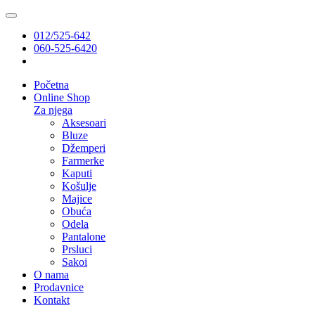
012/525-642
060-525-6420
Početna
Online Shop
Za njega
Aksesoari
Bluze
Džemperi
Farmerke
Kaputi
Košulje
Majice
Obuća
Odela
Pantalone
Prsluci
Sakoi
O nama
Prodavnice
Kontakt