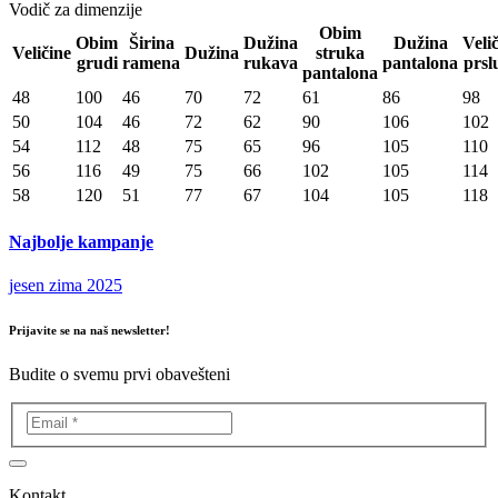
Vodič za dimenzije
Obim
Obim
Širina
Dužina
Dužina
Veli
Veličine
Dužina
struka
grudi
ramena
rukava
pantalona
prsl
pantalona
48
100
46
70
72
61
86
98
50
104
46
72
62
90
106
102
54
112
48
75
65
96
105
110
56
116
49
75
66
102
105
114
58
120
51
77
67
104
105
118
Najbolje kampanje
jesen zima 2025
Prijavite se na naš newsletter!
Budite o svemu prvi obavešteni
Kontakt