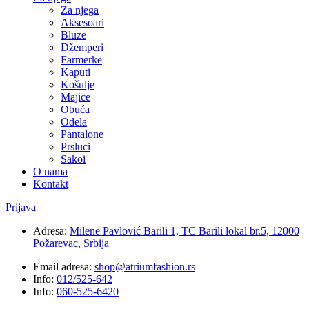
Za njega
Aksesoari
Bluze
Džemperi
Farmerke
Kaputi
Košulje
Majice
Obuća
Odela
Pantalone
Prsluci
Sakoi
O nama
Kontakt
Prijava
Adresa:
Milene Pavlović Barili 1, TC Barili lokal br.5, 12000
Požarevac, Srbija
Email adresa:
shop@atriumfashion.rs
Info:
012/525-642
Info:
060-525-6420