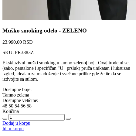
Muško smoking odelo - ZELENO
23.990,00 RSD
SKU: PR3383Z
Ekskluzivni muški smoking u tamno zelenoj boji. Ovaj trodelni set
(sako, pantalone i specifičan "U" prsluk) pruža unikatan i luksuzan
izgled, idealan za mladoženje i svečane prilike gde želite da se
izdvojite sa stilom.
Dostupne boje:
Tamno zelena
Dostupne veličine:
48
50
54
56
58
Količina
Dodaj u korpu
Idi u korpu