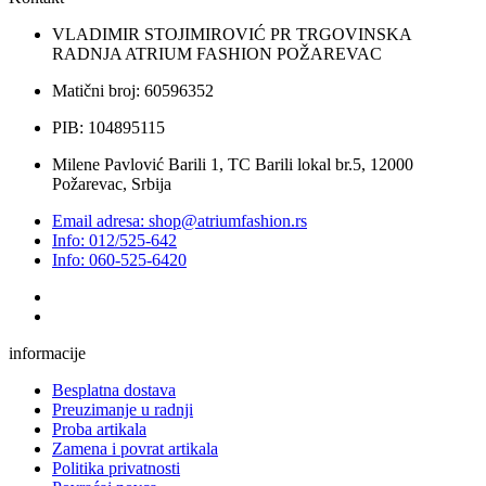
VLADIMIR STOJIMIROVIĆ PR TRGOVINSKA
RADNJA ATRIUM FASHION POŽAREVAC
Matični broj: 60596352
PIB: 104895115
Milene Pavlović Barili 1, TC Barili lokal br.5, 12000
Požarevac, Srbija
Email adresa: shop@atriumfashion.rs
Info: 012/525-642
Info: 060-525-6420
informacije
Besplatna dostava
Preuzimanje u radnji
Proba artikala
Zamena i povrat artikala
Politika privatnosti