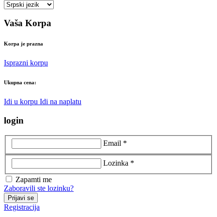
Vaša Korpa
Korpa je prazna
Isprazni korpu
Ukupna cena:
Idi u korpu
Idi na naplatu
login
Email *
Lozinka *
Zapamti me
Zaboravili ste lozinku?
Prijavi se
Registracija