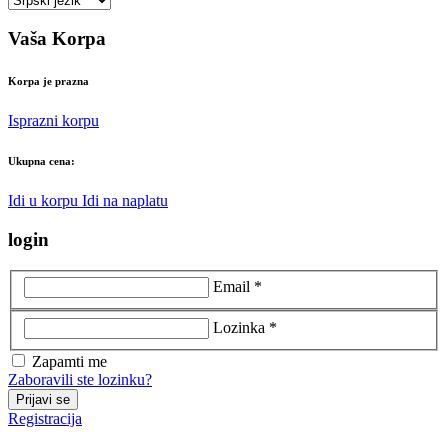
Vaša Korpa
Korpa je prazna
Isprazni korpu
Ukupna cena:
Idi u korpu
Idi na naplatu
login
Email *
Lozinka *
Zapamti me
Zaboravili ste lozinku?
Prijavi se
Registracija