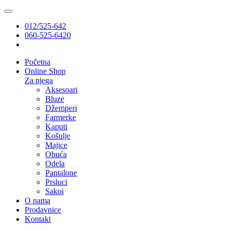
012/525-642
060-525-6420
Početna
Online Shop
Za njega
Aksesoari
Bluze
Džemperi
Farmerke
Kaputi
Košulje
Majice
Obuća
Odela
Pantalone
Prsluci
Sakoi
O nama
Prodavnice
Kontakt