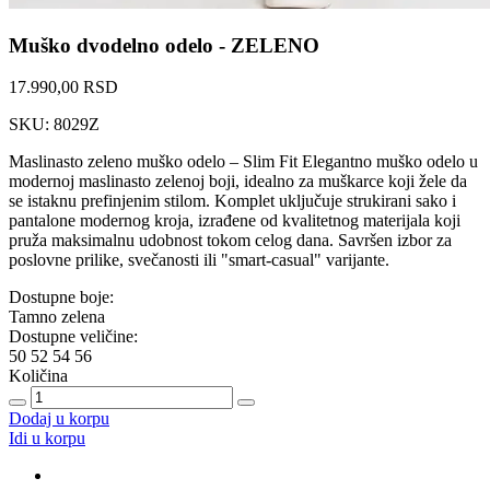
Muško dvodelno odelo - ZELENO
17.990,00 RSD
SKU: 8029Z
Maslinasto zeleno muško odelo – Slim Fit Elegantno muško odelo u
modernoj maslinasto zelenoj boji, idealno za muškarce koji žele da
se istaknu prefinjenim stilom. Komplet uključuje strukirani sako i
pantalone modernog kroja, izrađene od kvalitetnog materijala koji
pruža maksimalnu udobnost tokom celog dana. Savršen izbor za
poslovne prilike, svečanosti ili "smart-casual" varijante.
Dostupne boje:
Tamno zelena
Dostupne veličine:
50
52
54
56
Količina
Dodaj u korpu
Idi u korpu