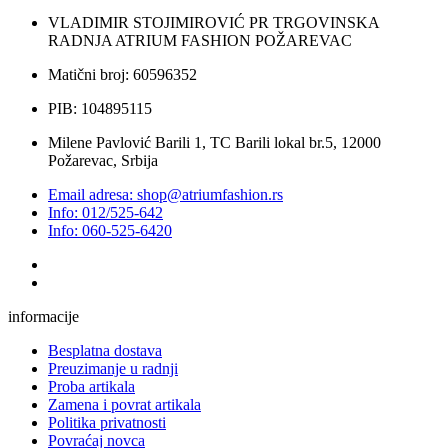
VLADIMIR STOJIMIROVIĆ PR TRGOVINSKA
RADNJA ATRIUM FASHION POŽAREVAC
Matični broj: 60596352
PIB: 104895115
Milene Pavlović Barili 1, TC Barili lokal br.5, 12000
Požarevac, Srbija
Email adresa: shop@atriumfashion.rs
Info: 012/525-642
Info: 060-525-6420
informacije
Besplatna dostava
Preuzimanje u radnji
Proba artikala
Zamena i povrat artikala
Politika privatnosti
Povraćaj novca