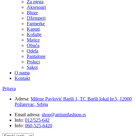
Za njega
Aksesoari
Bluze
Džemperi
Farmerke
Kaputi
Košulje
Majice
Obuća
Odela
Pantalone
Prsluci
Sakoi
O nama
Kontakt
Prijava
Adresa:
Milene Pavlović Barili 1, TC Barili lokal br.5, 12000
Požarevac, Srbija
Email adresa:
shop@atriumfashion.rs
Info:
012/525-642
Info:
060-525-6420