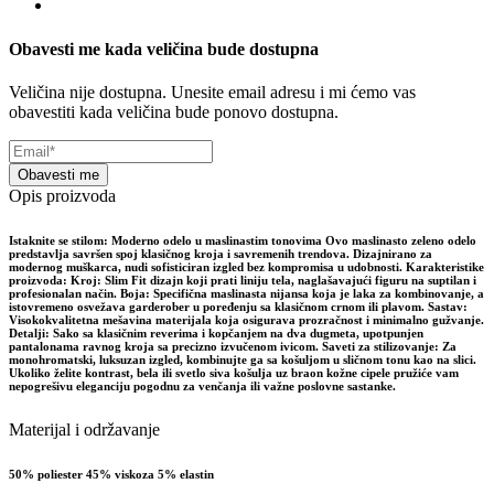
Obavesti me kada veličina bude dostupna
Veličina nije dostupna. Unesite email adresu i mi ćemo vas
obavestiti kada veličina bude ponovo dostupna.
Obavesti me
Opis proizvoda
Istaknite se stilom: Moderno odelo u maslinastim tonovima Ovo maslinasto zeleno odelo
predstavlja savršen spoj klasičnog kroja i savremenih trendova. Dizajnirano za
modernog muškarca, nudi sofisticiran izgled bez kompromisa u udobnosti. Karakteristike
proizvoda: Kroj: Slim Fit dizajn koji prati liniju tela, naglašavajući figuru na suptilan i
profesionalan način. Boja: Specifična maslinasta nijansa koja je laka za kombinovanje, a
istovremeno osvežava garderober u poređenju sa klasičnom crnom ili plavom. Sastav:
Visokokvalitetna mešavina materijala koja osigurava prozračnost i minimalno gužvanje.
Detalji: Sako sa klasičnim reverima i kopčanjem na dva dugmeta, upotpunjen
pantalonama ravnog kroja sa precizno izvučenom ivicom. Saveti za stilizovanje: Za
monohromatski, luksuzan izgled, kombinujte ga sa košuljom u sličnom tonu kao na slici.
Ukoliko želite kontrast, bela ili svetlo siva košulja uz braon kožne cipele pružiće vam
nepogrešivu eleganciju pogodnu za venčanja ili važne poslovne sastanke.
Materijal i održavanje
50% poliester 45% viskoza 5% elastin