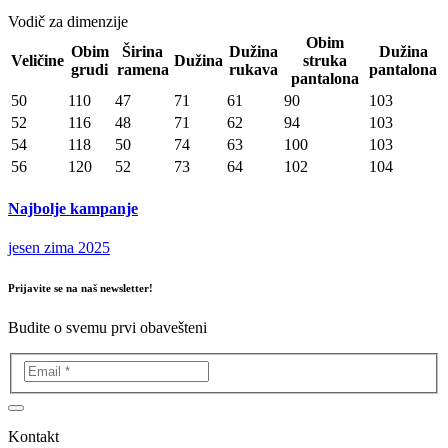
Vodič za dimenzije
Obim
Obim
Širina
Dužina
Dužina
Veličine
Dužina
struka
grudi
ramena
rukava
pantalona
pantalona
50
110
47
71
61
90
103
52
116
48
71
62
94
103
54
118
50
74
63
100
103
56
120
52
73
64
102
104
Najbolje kampanje
jesen zima 2025
Prijavite se na naš newsletter!
Budite o svemu prvi obavešteni
Kontakt