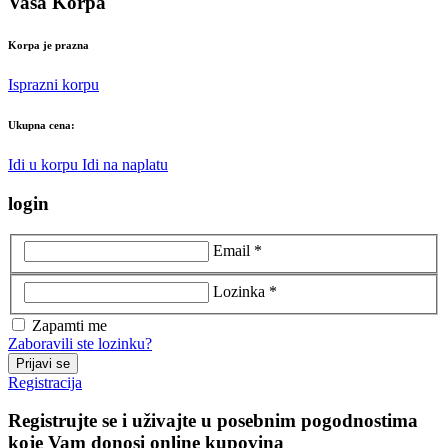
Vaša Korpa
Korpa je prazna
Isprazni korpu
Ukupna cena:
Idi u korpu
Idi na naplatu
login
Email *
Lozinka *
Zapamti me
Zaboravili ste lozinku?
Prijavi se
Registracija
Registrujte se i uživajte u posebnim pogodnostima
koje Vam donosi online kupovina