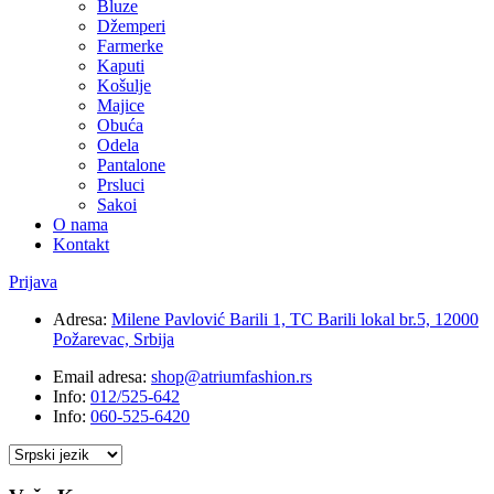
Bluze
Džemperi
Farmerke
Kaputi
Košulje
Majice
Obuća
Odela
Pantalone
Prsluci
Sakoi
O nama
Kontakt
Prijava
Adresa:
Milene Pavlović Barili 1, TC Barili lokal br.5, 12000
Požarevac, Srbija
Email adresa:
shop@atriumfashion.rs
Info:
012/525-642
Info:
060-525-6420