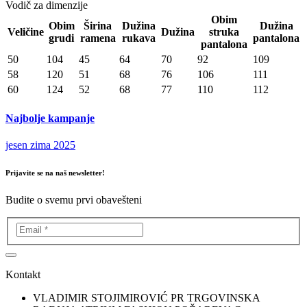
Vodič za dimenzije
Obim
Obim
Širina
Dužina
Dužina
Veličine
Dužina
struka
grudi
ramena
rukava
pantalona
pantalona
50
104
45
64
70
92
109
58
120
51
68
76
106
111
60
124
52
68
77
110
112
Najbolje kampanje
jesen zima 2025
Prijavite se na naš newsletter!
Budite o svemu prvi obavešteni
Kontakt
VLADIMIR STOJIMIROVIĆ PR TRGOVINSKA