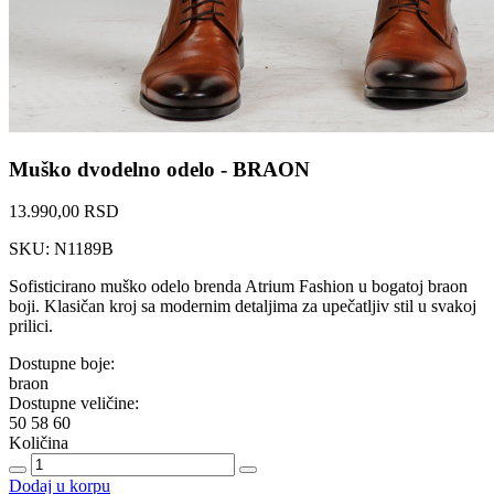
Muško dvodelno odelo - BRAON
13.990,00 RSD
SKU: N1189B
Sofisticirano muško odelo brenda Atrium Fashion u bogatoj braon
boji. Klasičan kroj sa modernim detaljima za upečatljiv stil u svakoj
prilici.
Dostupne boje:
braon
Dostupne veličine:
50
58
60
Količina
Dodaj u korpu