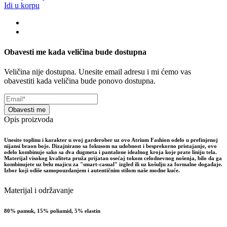
Idi u korpu
Obavesti me kada veličina bude dostupna
Veličina nije dostupna. Unesite email adresu i mi ćemo vas
obavestiti kada veličina bude ponovo dostupna.
Obavesti me
Opis proizvoda
Unesite toplinu i karakter u svoj garderober uz ovo Atrium Fashion odelo u prefinjenoj
nijansi braon boje. Dizajnirano sa fokusom na udobnost i besprekorno pristajanje, ovo
odelo kombinuje sako sa dva dugmeta i pantalone idealnog kroja koje prate liniju tela.
Materijal visokog kvaliteta pruža prijatan osećaj tokom celodnevnog nošenja, bilo da ga
kombinujete uz belu majicu za "smart-casual" izgled ili uz košulju za formalne događaje.
Izbor koji odiše samopouzdanjem i autentičnim stilom naše modne kuće.
Materijal i održavanje
80% pamuk, 15% poliamid, 5% elastin