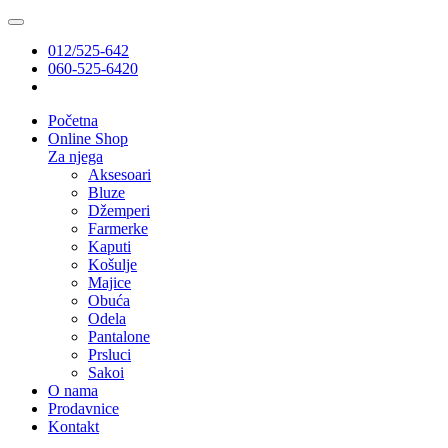
012/525-642
060-525-6420
Početna
Online Shop
Za njega
Aksesoari
Bluze
Džemperi
Farmerke
Kaputi
Košulje
Majice
Obuća
Odela
Pantalone
Prsluci
Sakoi
O nama
Prodavnice
Kontakt