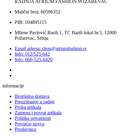
RADNJA ATRIUM FASHION POŽAREVAC
Matični broj: 60596352
PIB: 104895115
Milene Pavlović Barili 1, TC Barili lokal br.5, 12000
Požarevac, Srbija
Email adresa: shop@atriumfashion.rs
Info: 012/525-642
Info: 060-525-6420
informacije
Besplatna dostava
Preuzimanje u radnji
Proba artikala
Zamena i povrat artikala
Politika privatnosti
Povraćaj novca
Prodavnice