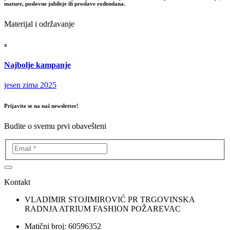
mature, poslovne jubileje ili proslave rođendana.
Materijal i održavanje
x
Najbolje kampanje
jesen zima 2025
Prijavite se na naš newsletter!
Budite o svemu prvi obavešteni
Kontakt
VLADIMIR STOJIMIROVIĆ PR TRGOVINSKA
RADNJA ATRIUM FASHION POŽAREVAC
Matični broj: 60596352