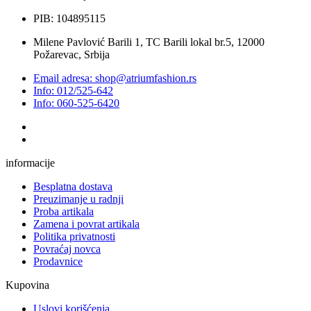
PIB: 104895115
Milene Pavlović Barili 1, TC Barili lokal br.5, 12000
Požarevac, Srbija
Email adresa: shop@atriumfashion.rs
Info: 012/525-642
Info: 060-525-6420
informacije
Besplatna dostava
Preuzimanje u radnji
Proba artikala
Zamena i povrat artikala
Politika privatnosti
Povraćaj novca
Prodavnice
Kupovina
Uslovi korišćenja