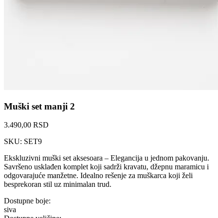
Muški set manji 2
3.490,00 RSD
SKU: SET9
Ekskluzivni muški set aksesoara – Elegancija u jednom pakovanju.
Savršeno usklađen komplet koji sadrži kravatu, džepnu maramicu i
odgovarajuće manžetne. Idealno rešenje za muškarca koji želi
besprekoran stil uz minimalan trud.
Dostupne boje:
siva