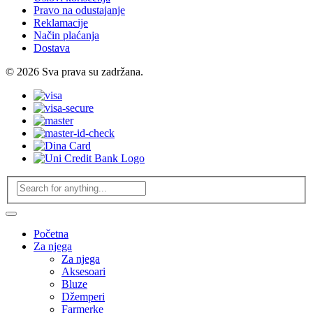
Pravo na odustajanje
Reklamacije
Način plaćanja
Dostava
© 2026 Sva prava su zadržana.
Početna
Za njega
Za njega
Aksesoari
Bluze
Džemperi
Farmerke