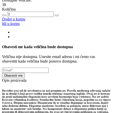
Dostupne veličine:
38
Količina
Dodaj u korpu
Idi u korpu
Obavesti me kada veličina bude dostupna
Veličina nije dostupna. Unesite email adresu i mi ćemo vas
obavestiti kada veličina bude ponovo dostupna.
Obavesti me
Opis proizvoda
Dovedite svoj stil do savršenstva uz naš premium set. Pravila modernog odevanja nalažu
da su detalji ti koji prave razliku između običnog i izuzetnog izgleda. Ovaj set je kreiran
da pruži maksimalnu eleganciju kroz savršenu harmoniju boja i tekstura. Šta set sadrži:
Kravatu vrhunskog kvaliteta: Standardne širine i klasičnog kroja, pogodnu za sve tipove
čvorova. Džepnu maramicu: Dizajniranu da se vizuelno dopunjuje sa kravatom, dajući
saku dodatnu dubinu. Elegantne manžetne: Izrađene sa pažnjom, unose diskretan sjaj i
luksuz na manžetne vaše košulje. Sve komponente dolaze u elegantnoj poklon kutiji sa
prozirnim ili dekorativnim poklopcem, što ovaj set čini izvrsnim poklonom za venčanja,