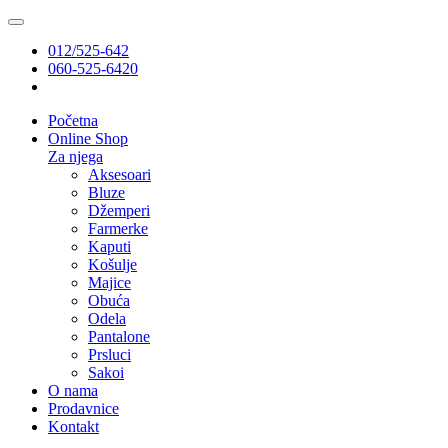
012/525-642
060-525-6420
Početna
Online Shop
Za njega
Aksesoari
Bluze
Džemperi
Farmerke
Kaputi
Košulje
Majice
Obuća
Odela
Pantalone
Prsluci
Sakoi
O nama
Prodavnice
Kontakt