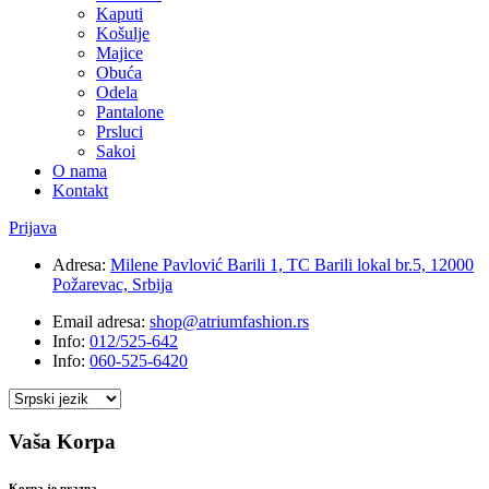
Kaputi
Košulje
Majice
Obuća
Odela
Pantalone
Prsluci
Sakoi
O nama
Kontakt
Prijava
Adresa:
Milene Pavlović Barili 1, TC Barili lokal br.5, 12000
Požarevac, Srbija
Email adresa:
shop@atriumfashion.rs
Info:
012/525-642
Info:
060-525-6420
Vaša Korpa
Korpa je prazna