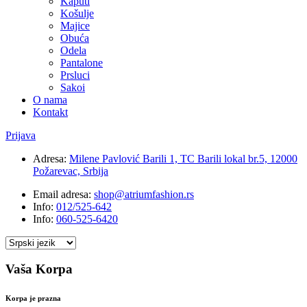
Kaputi
Košulje
Majice
Obuća
Odela
Pantalone
Prsluci
Sakoi
O nama
Kontakt
Prijava
Adresa:
Milene Pavlović Barili 1, TC Barili lokal br.5, 12000
Požarevac, Srbija
Email adresa:
shop@atriumfashion.rs
Info:
012/525-642
Info:
060-525-6420
Vaša Korpa
Korpa je prazna