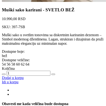
Muški sako karirani - SVETLO BEŽ
10.990,00 RSD
SKU: 397-7SB
Muški sako u svetlim tonovima sa diskretnim kariranim dezenom –
Simbol modernog džentlmena. Lagan, strukiran i dizajniran da pruži
maksimalnu eleganciju uz minimalan napor.
Dostupne boje:
bež
Dostupne veličine:
54
56
58
60
62
64
Količina
Dodaj u korpu
Idi u korpu
Obavesti me kada veličina bude dostupna