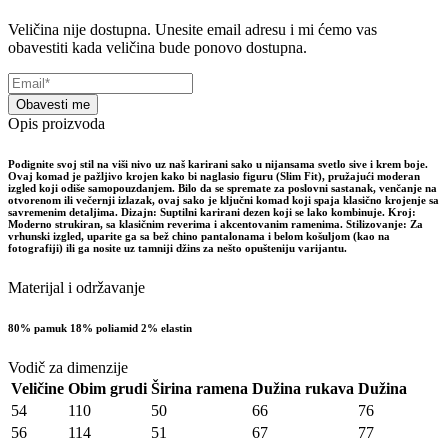
Veličina nije dostupna. Unesite email adresu i mi ćemo vas
obavestiti kada veličina bude ponovo dostupna.
Obavesti me
Opis proizvoda
Podignite svoj stil na viši nivo uz naš karirani sako u nijansama svetlo sive i krem boje.
Ovaj komad je pažljivo krojen kako bi naglasio figuru (Slim Fit), pružajući moderan
izgled koji odiše samopouzdanjem. Bilo da se spremate za poslovni sastanak, venčanje na
otvorenom ili večernji izlazak, ovaj sako je ključni komad koji spaja klasično krojenje sa
savremenim detaljima. Dizajn: Suptilni karirani dezen koji se lako kombinuje. Kroj:
Moderno strukiran, sa klasičnim reverima i akcentovanim ramenima. Stilizovanje: Za
vrhunski izgled, uparite ga sa bež chino pantalonama i belom košuljom (kao na
fotografiji) ili ga nosite uz tamniji džins za nešto opušteniju varijantu.
Materijal i održavanje
80% pamuk 18% poliamid 2% elastin
Vodič za dimenzije
Veličine
Obim grudi
Širina ramena
Dužina rukava
Dužina
54
110
50
66
76
56
114
51
67
77