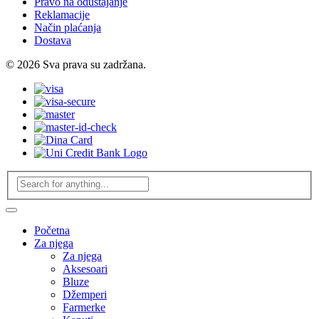
Pravo na odustajanje
Reklamacije
Način plaćanja
Dostava
© 2026 Sva prava su zadržana.
Početna
Za njega
Za njega
Aksesoari
Bluze
Džemperi
Farmerke