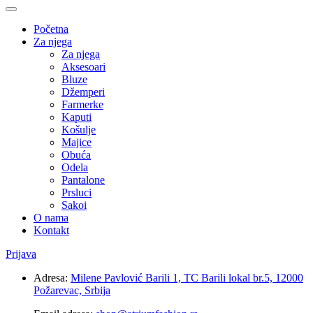
Početna
Za njega
Za njega
Aksesoari
Bluze
Džemperi
Farmerke
Kaputi
Košulje
Majice
Obuća
Odela
Pantalone
Prsluci
Sakoi
O nama
Kontakt
Prijava
Adresa:
Milene Pavlović Barili 1, TC Barili lokal br.5, 12000
Požarevac, Srbija