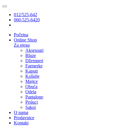
012/525-642
060-525-6420
Početna
Online Shop
Za njega
Aksesoari
Bluze
Džemperi
Farmerke
Kaputi
Košulje
Majice
Obuća
Odela
Pantalone
Prsluci
Sakoi
O nama
Prodavnice
Kontakt