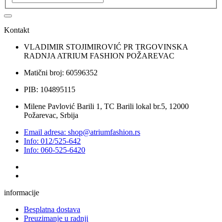
Kontakt
VLADIMIR STOJIMIROVIĆ PR TRGOVINSKA
RADNJA ATRIUM FASHION POŽAREVAC
Matični broj: 60596352
PIB: 104895115
Milene Pavlović Barili 1, TC Barili lokal br.5, 12000
Požarevac, Srbija
Email adresa: shop@atriumfashion.rs
Info: 012/525-642
Info: 060-525-6420
informacije
Besplatna dostava
Preuzimanje u radnji