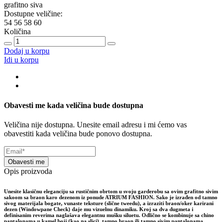
grafitno siva
Dostupne veličine:
54
56
58
60
Količina
Dodaj u korpu
Idi u korpu
Obavesti me kada veličina bude dostupna
Veličina nije dostupna. Unesite email adresu i mi ćemo vas
obavestiti kada veličina bude ponovo dostupna.
Obavesti me
Opis proizvoda
Unesite klasičnu eleganciju sa rustičnim obrtom u svoju garderobu sa ovim grafitno sivim
sakoom sa braon karo dezenom iz ponude ATRIUM FASHION. Sako je izrađen od tamno
sivog materijala bogate, vunaste teksture (slične tweedu), a izraziti braon/oker karirani
dezen (Windowpane Check) daje mu vizuelnu dinamiku. Kroj sa dva dugmeta i
definisanim reverima naglašava elegantnu mušku siluetu. Odlično se kombinuje sa chino
pantalonama u kamel boji (kao na slici), tamno braon ili tamno sivim pantalonama.