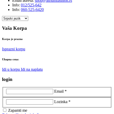
Email adresa:
shop@atriumfashion.rs
Info:
012/525-642
Info:
060-525-6420
Vaša Korpa
Korpa je prazna
Isprazni korpu
Ukupna cena:
Idi u korpu
Idi na naplatu
login
Email *
Lozinka *
Zapamti me