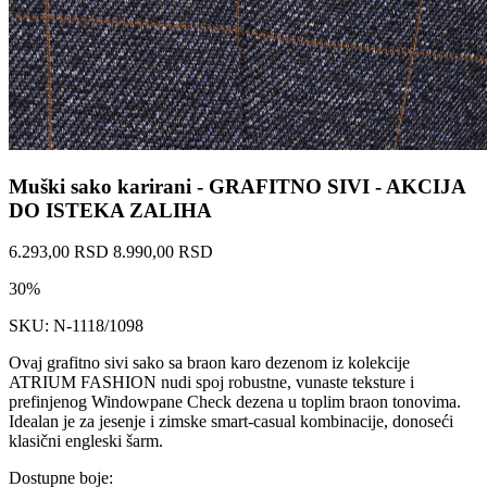
Muški sako karirani - GRAFITNO SIVI - AKCIJA
DO ISTEKA ZALIHA
6.293,00 RSD
8.990,00 RSD
30%
SKU: N-1118/1098
Ovaj grafitno sivi sako sa braon karo dezenom iz kolekcije
ATRIUM FASHION nudi spoj robustne, vunaste teksture i
prefinjenog Windowpane Check dezena u toplim braon tonovima.
Idealan je za jesenje i zimske smart-casual kombinacije, donoseći
klasični engleski šarm.
Dostupne boje: