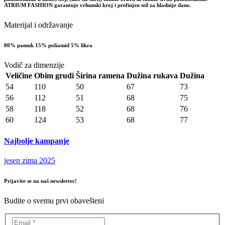
ATRIUM FASHION garantuje vrhunski kroj i prefinjen stil za hladnije dane.
Materijal i održavanje
80% pamuk 15% poliamid 5% likra
Vodič za dimenzije
Veličine
Obim grudi
Širina ramena
Dužina rukava
Dužina
54
110
50
67
73
56
112
51
68
75
58
118
52
68
76
60
124
53
68
77
Najbolje kampanje
jesen zima 2025
Prijavite se na naš newsletter!
Budite o svemu prvi obavešteni