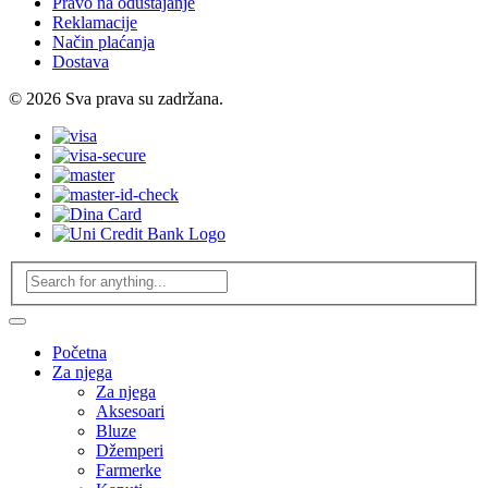
Pravo na odustajanje
Reklamacije
Način plaćanja
Dostava
© 2026 Sva prava su zadržana.
Početna
Za njega
Za njega
Aksesoari
Bluze
Džemperi
Farmerke