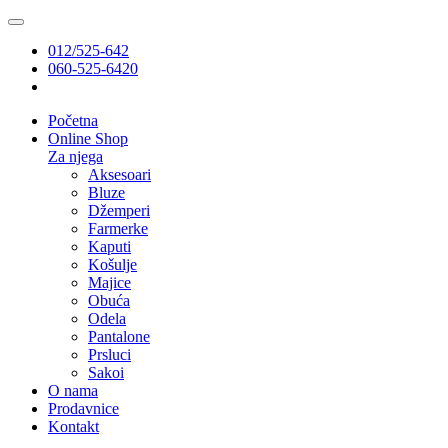
012/525-642
060-525-6420
Početna
Online Shop
Za njega
Aksesoari
Bluze
Džemperi
Farmerke
Kaputi
Košulje
Majice
Obuća
Odela
Pantalone
Prsluci
Sakoi
O nama
Prodavnice
Kontakt