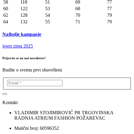
58
118
51
69
77
60
122
53
68
77
62
128
54
70
79
64
132
55
71
79
Najbolje kampanje
jesen zima 2025
Prijavite se na naš newsletter!
Budite o svemu prvi obavešteni
Kontakt
VLADIMIR STOJIMIROVIĆ PR TRGOVINSKA
RADNJA ATRIUM FASHION POŽAREVAC
Matični broj: 60596352