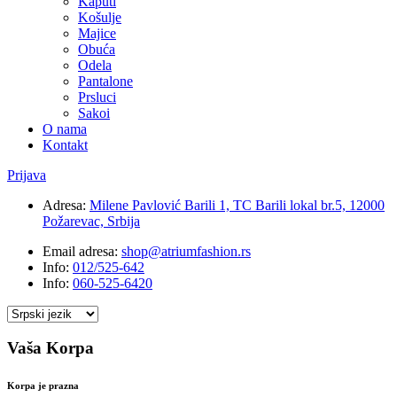
Kaputi
Košulje
Majice
Obuća
Odela
Pantalone
Prsluci
Sakoi
O nama
Kontakt
Prijava
Adresa:
Milene Pavlović Barili 1, TC Barili lokal br.5, 12000
Požarevac, Srbija
Email adresa:
shop@atriumfashion.rs
Info:
012/525-642
Info:
060-525-6420
Vaša Korpa
Korpa je prazna