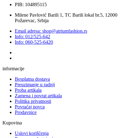
PIB: 104895115
Milene Pavlović Barili 1, TC Barili lokal br.5, 12000
Požarevac, Srbija
Email adresa: shop@atriumfashion.rs
Info: 012/525-642
Info: 060-525-6420
informacije
Besplatna dostava
Preuzimanje u radnji
Proba artikala
Zamena i povrat artikala
Politika privatnosti
Povraćaj novca
Prodavnice
Kupovina
Uslovi korišćenja