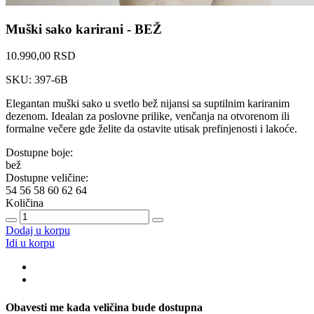
Muški sako karirani - BEŽ
10.990,00 RSD
SKU: 397-6B
Elegantan muški sako u svetlo bež nijansi sa suptilnim kariranim
dezenom. Idealan za poslovne prilike, venčanja na otvorenom ili
formalne večere gde želite da ostavite utisak prefinjenosti i lakoće.
Dostupne boje:
bež
Dostupne veličine:
54
56
58
60
62
64
Količina
Dodaj u korpu
Idi u korpu
Obavesti me kada veličina bude dostupna