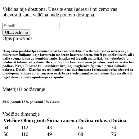
Veličina nije dostupna. Unesite email adresu i mi ćemo vas
obavestiti kada veličina bude ponovo dostupna.
Obavesti me
Opis proizvoda
Ovaj sako predstavlja vrhunac smart-casual estetike. Svetla bež osnova osvežena je
diskretnim linijama koje formiraju moderan karirani dezen, čineći ga upečatljivim, ali i
dalje veoma lakim za kombinovanje. Izrađen od laganih materijala koji obezbeđuju
udobnost tokom celog dana. Dizajn: Suptilni karirani dezen (windowpane) na svetlo bež
podlozi. Kroj: Tailored fit – strukiran kroj koji naglašava figuru, a pruža slobodu
pokreta. Detalji: Klasični reveri, kopčanje na dva dugmeta i elegantni bočni džepovi sa
preklopom. Stilizovanje: Izuzetno se slaže uz svetle pamučne pantalone (kao na slici) ili
teget džins za nešto opušteniju varijantu.
Materijal i održavanje
80% pamuk 18% poliamid 2% elastin
Vodič za dimenzije
Veličine
Obim grudi
Širina ramena
Dužina rukava
Dužina
54
112
48
66
74
56
116
49
68
76