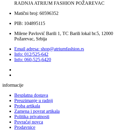
RADNJA ATRIUM FASHION POŽAREVAC
Matični broj: 60596352
PIB: 104895115
Milene Pavlović Barili 1, TC Barili lokal br.5, 12000
Požarevac, Srbija
Email adresa: shop@atriumfashion.rs
Info: 012/525-642
Info: 060-525-6420
informacije
Besplatna dostava
Preuzimanje u radnji
Proba artikala
Zamena i povrat artikala
Politika privatnosti
Povraćaj novca
Prodavnice