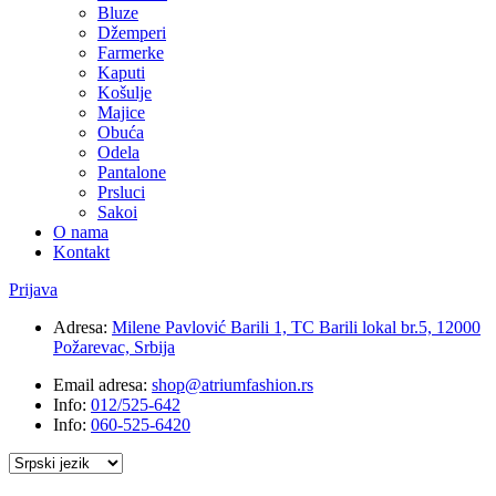
Bluze
Džemperi
Farmerke
Kaputi
Košulje
Majice
Obuća
Odela
Pantalone
Prsluci
Sakoi
O nama
Kontakt
Prijava
Adresa:
Milene Pavlović Barili 1, TC Barili lokal br.5, 12000
Požarevac, Srbija
Email adresa:
shop@atriumfashion.rs
Info:
012/525-642
Info:
060-525-6420