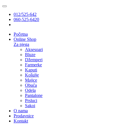
012/525-642
060-525-6420
Početna
Online Shop
Za njega
Aksesoari
Bluze
Džemperi
Farmerke
Kaputi
Košulje
Majice
Obuća
Odela
Pantalone
Prsluci
Sakoi
O nama
Prodavnice
Kontakt