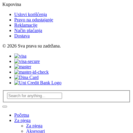
Kupovina
Uslovi korišćenja
Pravo na odustajanje
Reklamacije
Način plaćanja
Dostava
© 2026 Sva prava su zadržana.
Početna
Za njega
Za njega
Aksesoari