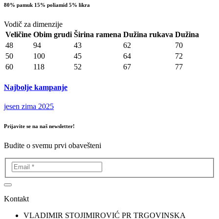
80% pamuk 15% poliamid 5% likra
Vodič za dimenzije
Veličine
Obim grudi
Širina ramena
Dužina rukava
Dužina
48
94
43
62
70
50
100
45
64
72
60
118
52
67
77
Najbolje kampanje
jesen zima 2025
Prijavite se na naš newsletter!
Budite o svemu prvi obavešteni
Kontakt
VLADIMIR STOJIMIROVIĆ PR TRGOVINSKA