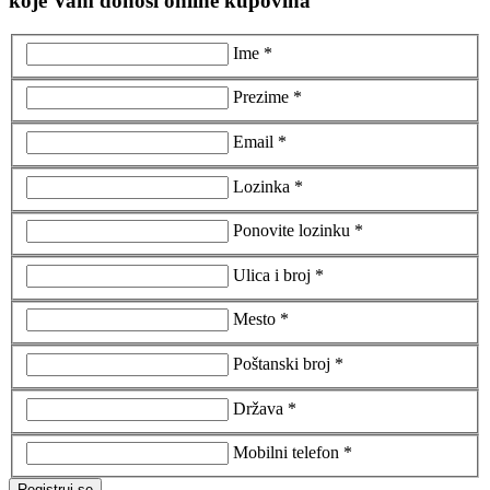
koje Vam donosi online kupovina
Ime *
Prezime *
Email *
Lozinka *
Ponovite lozinku *
Ulica i broj *
Mesto *
Poštanski broj *
Država *
Mobilni telefon *
Registruj se