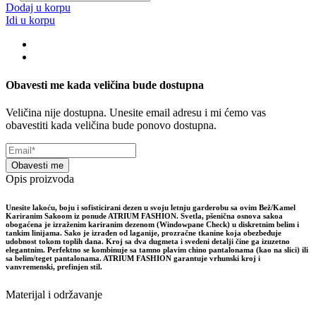
Dodaj u korpu
Idi u korpu
Obavesti me kada veličina bude dostupna
Veličina nije dostupna. Unesite email adresu i mi ćemo vas
obavestiti kada veličina bude ponovo dostupna.
Obavesti me
Opis proizvoda
Unesite lakoću, boju i sofisticirani dezen u svoju letnju garderobu sa ovim Bež/Kamel
Kariranim Sakoom iz ponude ATRIUM FASHION. Svetla, pšenična osnova sakoa
obogaćena je izraženim kariranim dezenom (Windowpane Check) u diskretnim belim i
tankim linijama. Sako je izrađen od laganije, prozračne tkanine koja obezbeđuje
udobnost tokom toplih dana. Kroj sa dva dugmeta i svedeni detalji čine ga izuzetno
elegantnim. Perfektno se kombinuje sa tamno plavim chino pantalonama (kao na slici) ili
sa belim/teget pantalonama. ATRIUM FASHION garantuje vrhunski kroj i
vanvremenski, prefinjen stil.
Materijal i održavanje