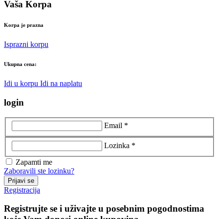
Vaša Korpa
Korpa je prazna
Isprazni korpu
Ukupna cena:
Idi u korpu
Idi na naplatu
login
Email *
Lozinka *
Zapamti me
Zaboravili ste lozinku?
Prijavi se
Registracija
Registrujte se i uživajte u posebnim pogodnostima