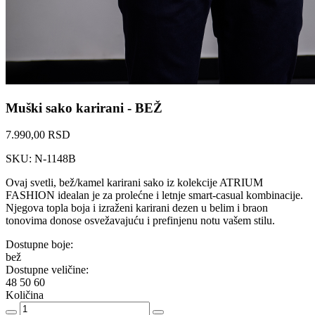
Muški sako karirani - BEŽ
7.990,00 RSD
SKU: N-1148B
Ovaj svetli, bež/kamel karirani sako iz kolekcije ATRIUM
FASHION idealan je za prolećne i letnje smart-casual kombinacije.
Njegova topla boja i izraženi karirani dezen u belim i braon
tonovima donose osvežavajuću i prefinjenu notu vašem stilu.
Dostupne boje:
bež
Dostupne veličine:
48
50
60
Količina