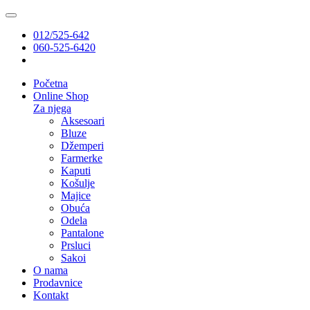
012/525-642
060-525-6420
Početna
Online Shop
Za njega
Aksesoari
Bluze
Džemperi
Farmerke
Kaputi
Košulje
Majice
Obuća
Odela
Pantalone
Prsluci
Sakoi
O nama
Prodavnice
Kontakt