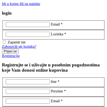
Idi u korpu
Idi na naplatu
login
Email *
Lozinka *
Zapamti me
Zaboravili ste lozinku?
Prijavi se
Registracija
Registrujte se i uživajte u posebnim pogodnostima
koje Vam donosi online kupovina
Ime *
Prezime *
Email *