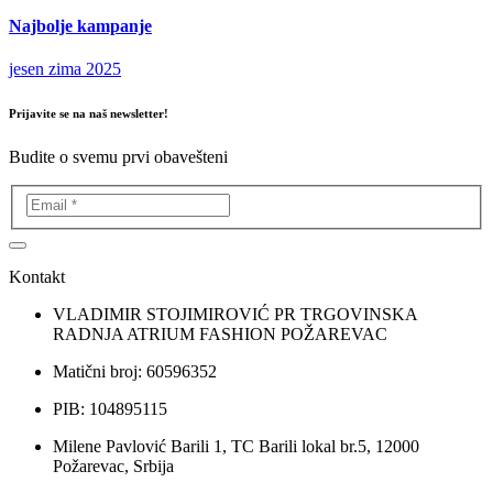
Najbolje kampanje
jesen zima 2025
Prijavite se na naš newsletter!
Budite o svemu prvi obavešteni
Kontakt
VLADIMIR STOJIMIROVIĆ PR TRGOVINSKA
RADNJA ATRIUM FASHION POŽAREVAC
Matični broj: 60596352
PIB: 104895115
Milene Pavlović Barili 1, TC Barili lokal br.5, 12000
Požarevac, Srbija