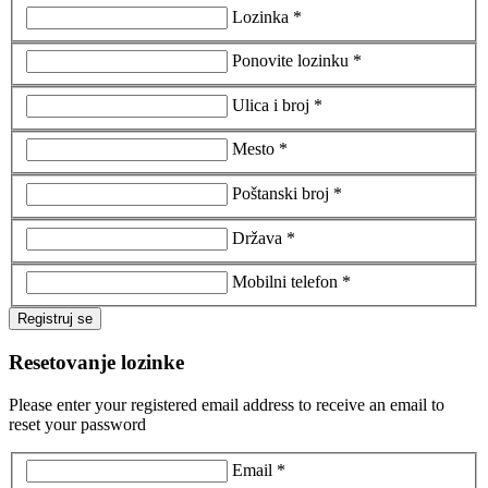
Lozinka *
Ponovite lozinku *
Ulica i broj *
Mesto *
Poštanski broj *
Država *
Mobilni telefon *
Registruj se
Resetovanje lozinke
Please enter your registered email address to receive an email to
reset your password
Email *