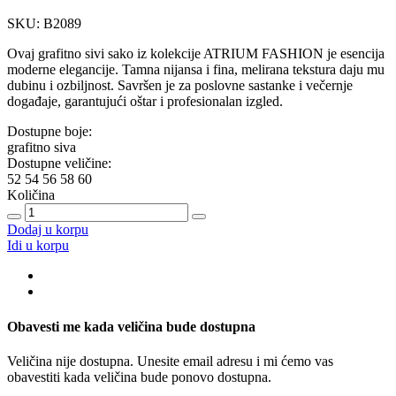
SKU: B2089
Ovaj grafitno sivi sako iz kolekcije ATRIUM FASHION je esencija
moderne elegancije. Tamna nijansa i fina, melirana tekstura daju mu
dubinu i ozbiljnost. Savršen je za poslovne sastanke i večernje
događaje, garantujući oštar i profesionalan izgled.
Dostupne boje:
grafitno siva
Dostupne veličine:
52
54
56
58
60
Količina
Dodaj u korpu
Idi u korpu
Obavesti me kada veličina bude dostupna
Veličina nije dostupna. Unesite email adresu i mi ćemo vas
obavestiti kada veličina bude ponovo dostupna.