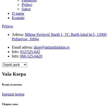
Pantalone
Prsluci
Sakoi
O nama
Kontakt
Prijava
Adresa:
Milene Pavlović Barili 1, TC Barili lokal br.5, 12000
Požarevac, Srbija
Email adresa:
shop@atriumfashion.rs
Info:
012/525-642
Info:
060-525-6420
Vaša Korpa
Korpa je prazna
Isprazni korpu
Ukupna cena: