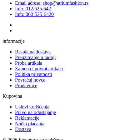
Email adresa: shop@atriumfashion.rs
Info: 012/525-642
Info: 060-525-6420
informacije
Besplatna dostava
Preuzimanje u radnji
Proba artikala
Zamena i povrat artikala
Politika privatnosti
Povraćaj novca
Prodavnice
Kupovina
Uslovi korišćenja
Pravo na odustajanje
Reklamacije
Način plaćanja
Dostava
© 2026 Sva prava su zadržana.