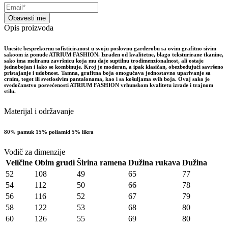
Obavesti me
Opis proizvoda
Unesite besprekornu sofisticiranost u svoju poslovnu garderobu sa ovim grafitno sivim
sakoom iz ponude ATRIUM FASHION. Izrađen od kvalitetne, blago teksturirane tkanine,
sako ima meliranu završnicu koja mu daje suptilnu trodimenzionalnost, ali ostaje
jednobojan i lako se kombinuje. Kroj je moderan, a ipak klasičan, obezbeđujući savršeno
pristajanje i udobnost. Tamna, grafitna boja omogućava jednostavno uparivanje sa
crnim, teget ili svetlosivim pantalonama, kao i sa košuljama svih boja. Ovaj sako je
svedočanstvo posvećenosti ATRIUM FASHION vrhunskom kvalitetu izrade i trajnom
stilu.
Materijal i održavanje
80% pamuk 15% poliamid 5% likra
Vodič za dimenzije
Veličine
Obim grudi
Širina ramena
Dužina rukava
Dužina
52
108
49
65
77
54
112
50
66
78
56
116
52
67
79
58
122
53
68
80
60
126
55
69
80