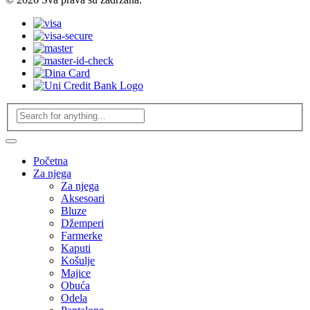
Početna
Za njega
Za njega
Aksesoari
Bluze
Džemperi
Farmerke
Kaputi
Košulje
Majice
Obuća
Odela