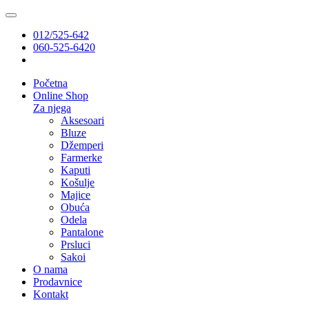
012/525-642
060-525-6420
Početna
Online Shop
Za njega
Aksesoari
Bluze
Džemperi
Farmerke
Kaputi
Košulje
Majice
Obuća
Odela
Pantalone
Prsluci
Sakoi
O nama
Prodavnice
Kontakt