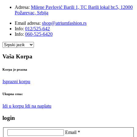
Adresa:
Milene Pavlović Barili 1, TC Barili lokal br.5, 12000
Požarevac, Srbija
Email adresa:
shop@atriumfashion.rs
Info:
012/525-642
Info:
060-525-6420
Vaša Korpa
Korpa je prazna
Isprazni korpu
Ukupna cena:
Idi u korpu
Idi na naplatu
login
Email *