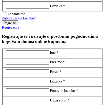
Lozinka *
Zapamti me
Zaboravili ste lozinku?
Prijavi se
Registracija
Registrujte se i uživajte u posebnim pogodnostima
koje Vam donosi online kupovina
Ime *
Prezime *
Email *
Lozinka *
Ponovite lozinku *
Ulica i broj *