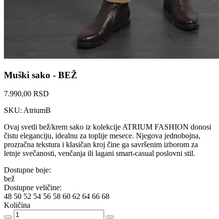
Muški sako - BEŽ
7.990,00 RSD
SKU: AtriumB
Ovaj svetli bež/krem sako iz kolekcije ATRIUM FASHION donosi
čistu eleganciju, idealnu za toplije mesece. Njegova jednobojna,
prozračna tekstura i klasičan kroj čine ga savršenim izborom za
letnje svečanosti, venčanja ili lagani smart-casual poslovni stil.
Dostupne boje:
bež
Dostupne veličine:
48
50
52
54
56
58
60
62
64
66
68
Količina