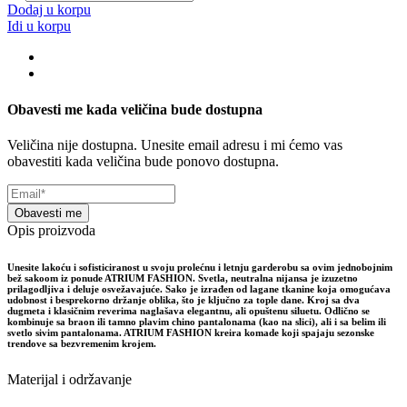
Dodaj u korpu
Idi u korpu
Obavesti me kada veličina bude dostupna
Veličina nije dostupna. Unesite email adresu i mi ćemo vas
obavestiti kada veličina bude ponovo dostupna.
Obavesti me
Opis proizvoda
Unesite lakoću i sofisticiranost u svoju prolećnu i letnju garderobu sa ovim jednobojnim
bež sakoom iz ponude ATRIUM FASHION. Svetla, neutralna nijansa je izuzetno
prilagodljiva i deluje osvežavajuće. Sako je izrađen od lagane tkanine koja omogućava
udobnost i besprekorno držanje oblika, što je ključno za tople dane. Kroj sa dva
dugmeta i klasičnim reverima naglašava elegantnu, ali opuštenu siluetu. Odlično se
kombinuje sa braon ili tamno plavim chino pantalonama (kao na slici), ali i sa belim ili
svetlo sivim pantalonama. ATRIUM FASHION kreira komade koji spajaju sezonske
trendove sa bezvremenim krojem.
Materijal i održavanje