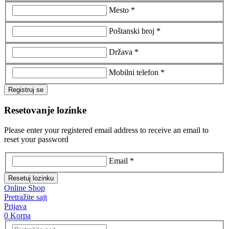
Mesto *
Poštanski broj *
Država *
Mobilni telefon *
Registruj se
Resetovanje lozinke
Please enter your registered email address to receive an email to
reset your password
Email *
Resetuj lozinku
Online Shop
Pretražite sajt
Prijava
0
Korpa