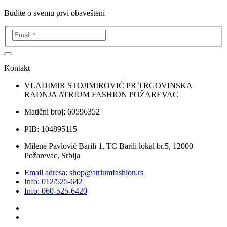
Budite o svemu prvi obavešteni
Kontakt
VLADIMIR STOJIMIROVIĆ PR TRGOVINSKA
RADNJA ATRIUM FASHION POŽAREVAC
Matični broj: 60596352
PIB: 104895115
Milene Pavlović Barili 1, TC Barili lokal br.5, 12000
Požarevac, Srbija
Email adresa: shop@atriumfashion.rs
Info: 012/525-642
Info: 060-525-6420