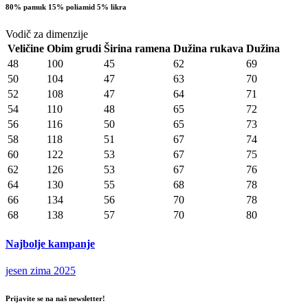
80% pamuk 15% poliamid 5% likra
Vodič za dimenzije
Veličine
Obim grudi
Širina ramena
Dužina rukava
Dužina
48
100
45
62
69
50
104
47
63
70
52
108
47
64
71
54
110
48
65
72
56
116
50
65
73
58
118
51
67
74
60
122
53
67
75
62
126
53
67
76
64
130
55
68
78
66
134
56
70
78
68
138
57
70
80
Najbolje kampanje
jesen zima 2025
Prijavite se na naš newsletter!