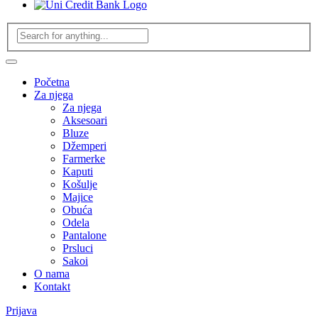
Početna
Za njega
Za njega
Aksesoari
Bluze
Džemperi
Farmerke
Kaputi
Košulje
Majice
Obuća
Odela
Pantalone
Prsluci
Sakoi
O nama
Kontakt
Prijava