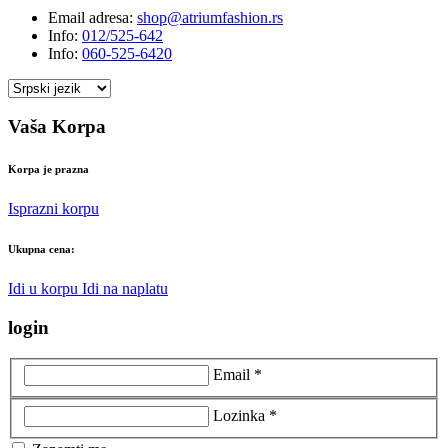
Email adresa:
shop@atriumfashion.rs
Info:
012/525-642
Info:
060-525-6420
Vaša Korpa
Korpa je prazna
Isprazni korpu
Ukupna cena:
Idi u korpu
Idi na naplatu
login
Email *
Lozinka *