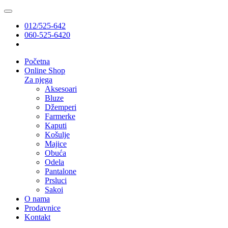
012/525-642
060-525-6420
Početna
Online Shop
Za njega
Aksesoari
Bluze
Džemperi
Farmerke
Kaputi
Košulje
Majice
Obuća
Odela
Pantalone
Prsluci
Sakoi
O nama
Prodavnice
Kontakt