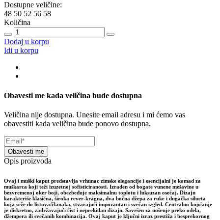
Dostupne veličine:
48
50
52
56
58
Količina
Dodaj u korpu
Idi u korpu
Obavesti me kada veličina bude dostupna
Veličina nije dostupna. Unesite email adresu i mi ćemo vas
obavestiti kada veličina bude ponovo dostupna.
Obavesti me
Opis proizvoda
Ovaj i muški kaput predstavlja vrhunac zimske elegancije i esencijalni je komad za
muškarca koji teži izuzetnoj sofisticiranosti. Izrađen od bogate vunene mešavine u
bezvremenoj oker boji, obezbeđuje maksimalnu toplotu i luksuzan osećaj. Dizajn
karakteriše klasična, široka rever-kragna, dva bočna džepa za ruke i dugačka silueta
koja seže do listova/članaka, stvarajući impozantan i svečan izgled. Centralno kopčanje
je diskretno, zadržavajući čist i neprekidan dizajn. Savršen za nošenje preko odela,
džempera ili svečanih kombinacija. Ovaj kaput je ključni izraz prestiža i besprekornog