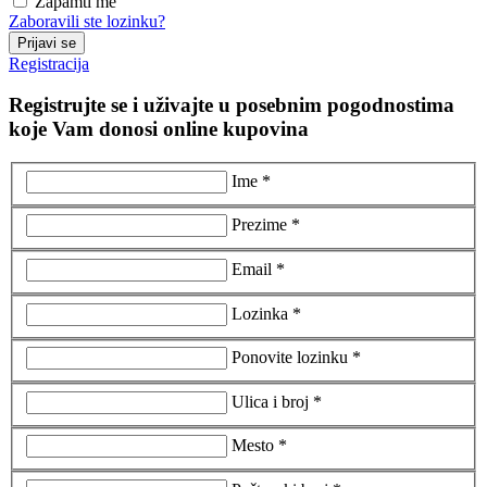
Zapamti me
Zaboravili ste lozinku?
Prijavi se
Registracija
Registrujte se i uživajte u posebnim pogodnostima
koje Vam donosi online kupovina
Ime *
Prezime *
Email *
Lozinka *
Ponovite lozinku *
Ulica i broj *
Mesto *