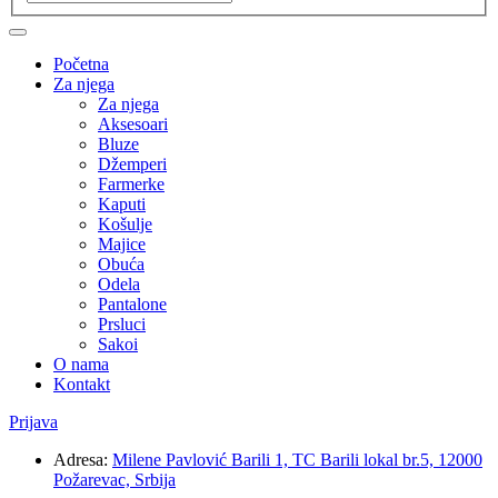
Početna
Za njega
Za njega
Aksesoari
Bluze
Džemperi
Farmerke
Kaputi
Košulje
Majice
Obuća
Odela
Pantalone
Prsluci
Sakoi
O nama
Kontakt
Prijava
Adresa:
Milene Pavlović Barili 1, TC Barili lokal br.5, 12000
Požarevac, Srbija