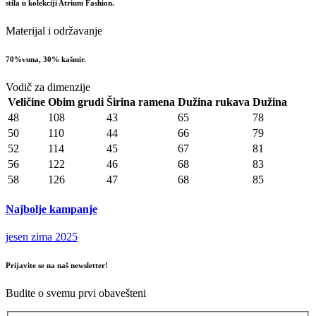
stila u kolekciji Atrium Fashion.
Materijal i održavanje
70%vuna, 30% kašmir.
Vodič za dimenzije
Veličine
Obim grudi
Širina ramena
Dužina rukava
Dužina
48
108
43
65
78
50
110
44
66
79
52
114
45
67
81
56
122
46
68
83
58
126
47
68
85
Najbolje kampanje
jesen zima 2025
Prijavite se na naš newsletter!
Budite o svemu prvi obavešteni