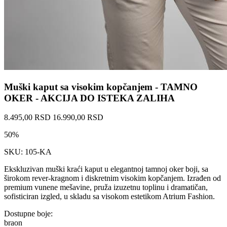
Muški kaput sa visokim kopčanjem - TAMNO
OKER - AKCIJA DO ISTEKA ZALIHA
8.495,00 RSD
16.990,00 RSD
50%
SKU: 105-KA
Ekskluzivan muški kraći kaput u elegantnoj tamnoj oker boji, sa
širokom rever-kragnom i diskretnim visokim kopčanjem. Izrađen od
premium vunene mešavine, pruža izuzetnu toplinu i dramatičan,
sofisticiran izgled, u skladu sa visokom estetikom Atrium Fashion.
Dostupne boje:
braon