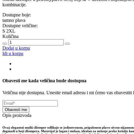
kombinacije.
Dostupne boje:
tamno plava
Dostupne veličine:
S
2XL
Količina
Dodaj u korpu
Idi u korpu
Obavesti me kada veličina bude dostupna
Veličina nije dostupna. Unesite email adresu i mi ćemo vas obavestit
Obavesti me
Opis proizvoda
Ovaj elegantni muški džemper odlikuje se jedinstvenom, prigušenom plavo-sivom nijansom (č
dugmadi u boji džempera. Materijal je lagan i mekan, idealan za nošenje preko košulje kao 