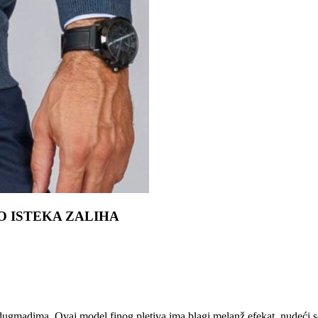
 DO ISTEKA ZALIHA
gmadima. Ovaj model finog pletiva ima blagi melanž efekat, nudeći sofis