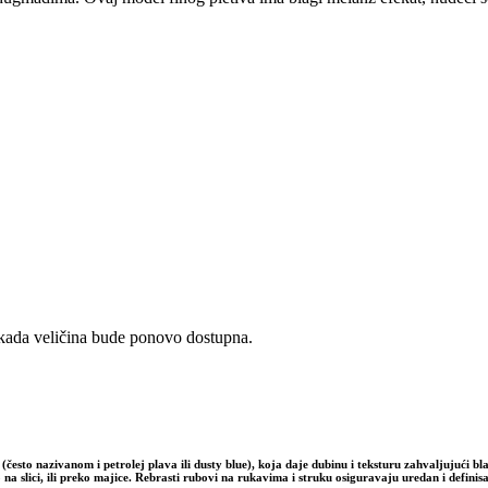
i kada veličina bude ponovo dostupna.
esto nazivanom i petrolej plava ili dusty blue), koja daje dubinu i teksturu zahvaljujući bl
na slici, ili preko majice. Rebrasti rubovi na rukavima i struku osiguravaju uredan i defini