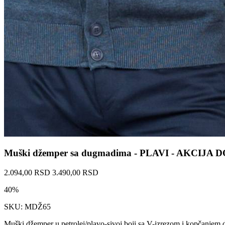
Muški džemper sa dugmadima - PLAVI - AKCIJA
2.094,00 RSD
3.490,00 RSD
40%
SKU: MDŽ65
Muški džemper u petrolej/plavo-sivoj boji sa V-izrezom i kopčanjem du