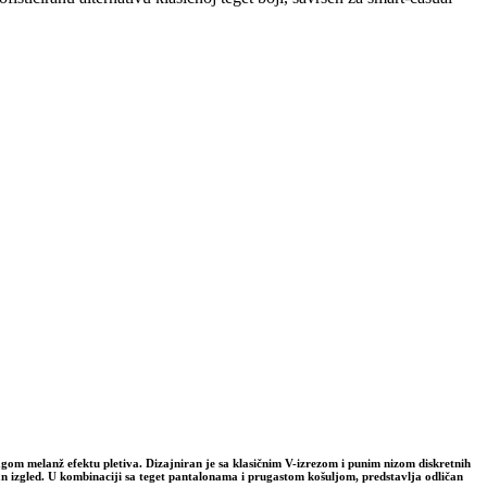
agom melanž efektu pletiva. Dizajniran je sa klasičnim V-izrezom i punim nizom diskretnih
san izgled. U kombinaciji sa teget pantalonama i prugastom košuljom, predstavlja odličan