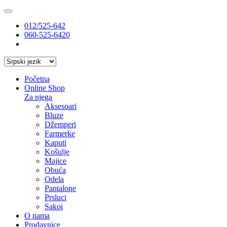
012/525-642
060-525-6420
Početna
Online Shop
Za njega
Aksesoari
Bluze
Džemperi
Farmerke
Kaputi
Košulje
Majice
Obuća
Odela
Pantalone
Prsluci
Sakoi
O nama
Prodavnice