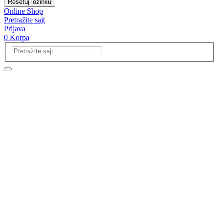
Resetuj lozinku
Online Shop
Pretražite sajt
Prijava
0
Korpa