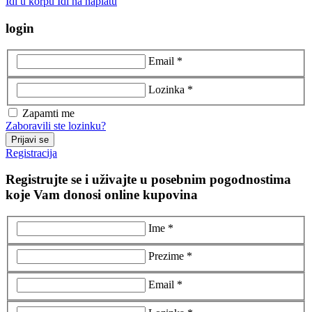
Idi u korpu
Idi na naplatu
login
Email *
Lozinka *
Zapamti me
Zaboravili ste lozinku?
Prijavi se
Registracija
Registrujte se i uživajte u posebnim pogodnostima
koje Vam donosi online kupovina
Ime *
Prezime *
Email *