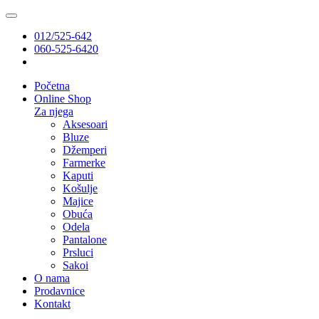
012/525-642
060-525-6420
Početna
Online Shop
Za njega
Aksesoari
Bluze
Džemperi
Farmerke
Kaputi
Košulje
Majice
Obuća
Odela
Pantalone
Prsluci
Sakoi
O nama
Prodavnice
Kontakt