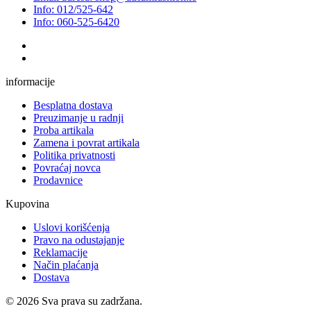
Info: 012/525-642
Info: 060-525-6420
informacije
Besplatna dostava
Preuzimanje u radnji
Proba artikala
Zamena i povrat artikala
Politika privatnosti
Povraćaj novca
Prodavnice
Kupovina
Uslovi korišćenja
Pravo na odustajanje
Reklamacije
Način plaćanja
Dostava
© 2026 Sva prava su zadržana.