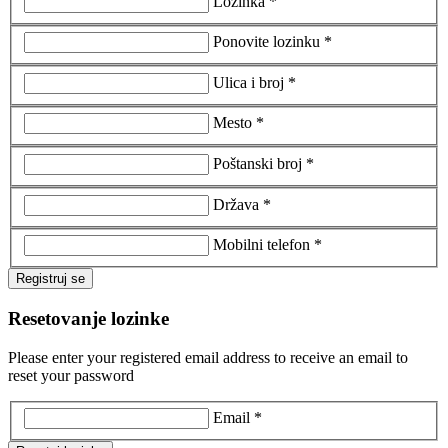
Lozinka *
Ponovite lozinku *
Ulica i broj *
Mesto *
Poštanski broj *
Država *
Mobilni telefon *
Registruj se
Resetovanje lozinke
Please enter your registered email address to receive an email to
reset your password
Email *