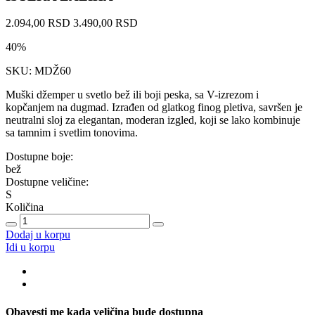
2.094,00 RSD
3.490,00 RSD
40%
SKU: MDŽ60
Muški džemper u svetlo bež ili boji peska, sa V-izrezom i
kopčanjem na dugmad. Izrađen od glatkog finog pletiva, savršen je
neutralni sloj za elegantan, moderan izgled, koji se lako kombinuje
sa tamnim i svetlim tonovima.
Dostupne boje:
bež
Dostupne veličine:
S
Količina
Dodaj u korpu
Idi u korpu
Obavesti me kada veličina bude dostupna