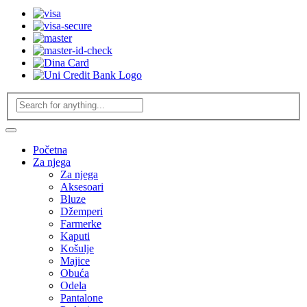
Početna
Za njega
Za njega
Aksesoari
Bluze
Džemperi
Farmerke
Kaputi
Košulje
Majice
Obuća
Odela
Pantalone