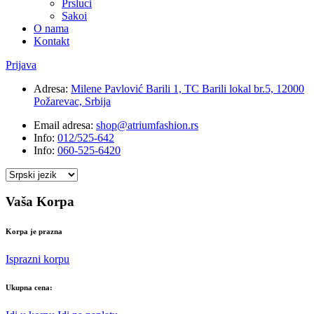
Prsluci
Sakoi
O nama
Kontakt
Prijava
Adresa:
Milene Pavlović Barili 1, TC Barili lokal br.5, 12000
Požarevac, Srbija
Email adresa:
shop@atriumfashion.rs
Info:
012/525-642
Info:
060-525-6420
Vaša Korpa
Korpa je prazna
Isprazni korpu
Ukupna cena: