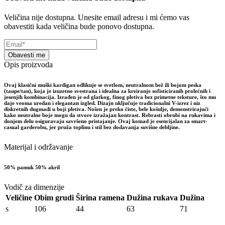
Veličina nije dostupna. Unesite email adresu i mi ćemo vas
obavestiti kada veličina bude ponovo dostupna.
Obavesti me
Opis proizvoda
Ovaj klasični muški kardigan odlikuje se svetlom, neutralnom bež ili bojom peska
(taupe/tan), koja je izuzetno svestrana i idealna za kreiranje sofisticiranih prolećnih i
jesenjih kombinacija. Izrađen je od glatkog, finog pletiva bez primetne teksture, što mu
daje veoma uredan i elegantan izgled. Dizajn uključuje tradicionalni V-izrez i niz
diskretnih dugmadi u boji pletiva. Nošen je preko čiste, bele košulje, demonstrirajući
kako neutralne boje mogu da stvore izražajan kontrast. Rebrasti obrubi na rukavima i
donjem delu osiguravaju savršeno pristajanje. Ovaj komad je esencijalan za smart-
casual garderobu, jer pruža toplinu i stil bez dodavanja suvišne debljine.
Materijal i održavanje
50% pamuk 50% akril
Vodič za dimenzije
Veličine
Obim grudi
Širina ramena
Dužina rukava
Dužina
s
106
44
63
71