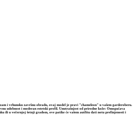
malizam i vrhunsku završnu obradu, ovaj model je pravi "chameleon" u vašem garderoberu.
nevnu udobnost i moderan estetski profil. Unutrašnjost od prirodne kože: Omogućava
 ili u večernjoj šetnji gradom, ove patike će vašem autfitu dati notu prefinjenosti i