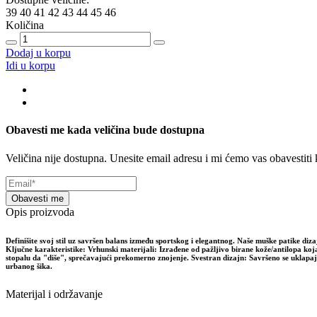
39
40
41
42
43
44
45
46
Količina
Dodaj u korpu
Idi u korpu
Obavesti me kada veličina bude dostupna
Veličina nije dostupna. Unesite email adresu i mi ćemo vas obavestit
Obavesti me
Opis proizvoda
Definišite svoj stil uz savršen balans između sportskog i elegantnog. Naše muške patike 
Ključne karakteristike: Vrhunski materijali: Izrađene od pažljivo birane kože/antilopa k
stopalu da "diše", sprečavajući prekomerno znojenje. Svestran dizajn: Savršeno se uklapaju 
urbanog šika.
Materijal i održavanje