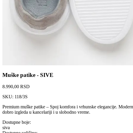
Muške patike - SIVE
8.990,00 RSD
SKU: 118/3S
Premium muške patike – Spoj komfora i vrhunske elegancije. Moderne p
dobro izgleda u kancelariji i u slobodno vreme.
Dostupne boje:
siva
Dostupne veličine: