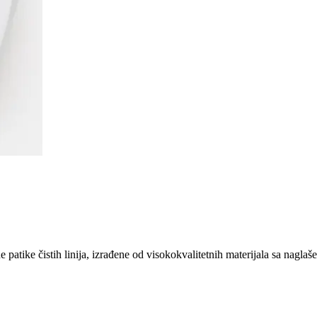
atike čistih linija, izrađene od visokokvalitetnih materijala sa nagl