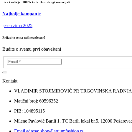
Lice i naličje: 100% koža Đon: drugi materijali
Najbolje kampanje
jesen zima 2025
Prijavite se na naš newsletter!
Budite o svemu prvi obavešteni
Kontakt
VLADIMIR STOJIMIROVIĆ PR TRGOVINSKA RADNJ
Matični broj: 60596352
PIB: 104895115
Milene Pavlović Barili 1, TC Barili lokal br.5, 12000 Požarevac
Email adresa: shop@atriumfashion.rs