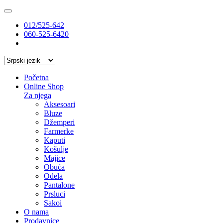
012/525-642
060-525-6420
Početna
Online Shop
Za njega
Aksesoari
Bluze
Džemperi
Farmerke
Kaputi
Košulje
Majice
Obuća
Odela
Pantalone
Prsluci
Sakoi
O nama
Prodavnice