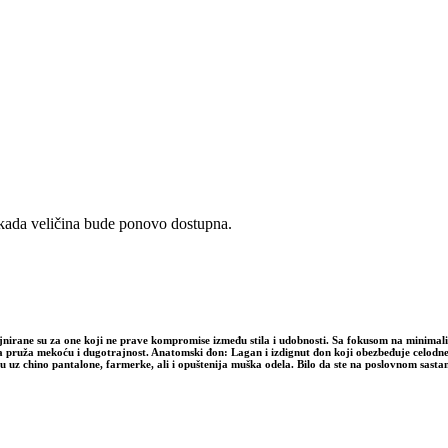
i kada veličina bude ponovo dostupna.
dizajnirane su za one koji ne prave kompromise između stila i udobnosti. Sa fokusom na mini
oja pruža mekoću i dugotrajnost. Anatomski đon: Lagan i izdignut đon koji obezbeđuje celod
uz chino pantalone, farmerke, ali i opuštenija muška odela. Bilo da ste na poslovnom sastanku