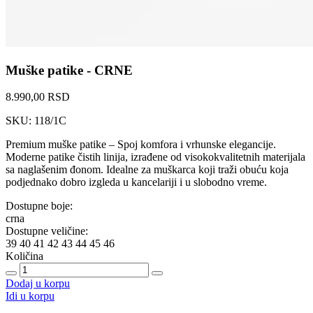
Muške patike - CRNE
8.990,00 RSD
SKU: 118/1C
Premium muške patike – Spoj komfora i vrhunske elegancije.
Moderne patike čistih linija, izrađene od visokokvalitetnih materijala
sa naglašenim đonom. Idealne za muškarca koji traži obuću koja
podjednako dobro izgleda u kancelariji i u slobodno vreme.
Dostupne boje:
crna
Dostupne veličine:
39
40
41
42
43
44
45
46
Količina
Dodaj u korpu
Idi u korpu