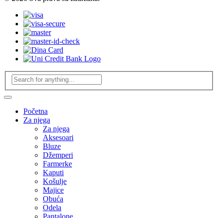
Početna
Za njega
Za njega
Aksesoari
Bluze
Džemperi
Farmerke
Kaputi
Košulje
Majice
Obuća
Odela
Pantalone