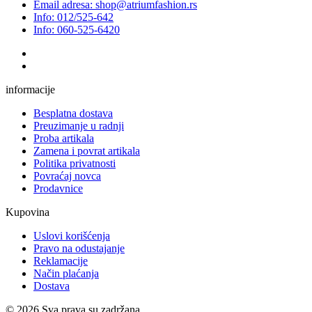
Email adresa: shop@atriumfashion.rs
Info: 012/525-642
Info: 060-525-6420
informacije
Besplatna dostava
Preuzimanje u radnji
Proba artikala
Zamena i povrat artikala
Politika privatnosti
Povraćaj novca
Prodavnice
Kupovina
Uslovi korišćenja
Pravo na odustajanje
Reklamacije
Način plaćanja
Dostava
© 2026 Sva prava su zadržana.