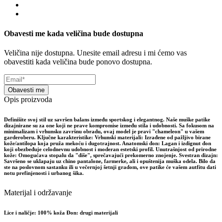
Obavesti me kada veličina bude dostupna
Veličina nije dostupna. Unesite email adresu i mi ćemo vas
obavestiti kada veličina bude ponovo dostupna.
Obavesti me
Opis proizvoda
Definišite svoj stil uz savršen balans između sportskog i elegantnog. Naše muške patike
dizajnirane su za one koji ne prave kompromise između stila i udobnosti. Sa fokusom na
minimalizam i vrhunsku završnu obradu, ovaj model je pravi "chameleon" u vašem
garderoberu. Ključne karakteristike: Vrhunski materijali: Izrađene od pažljivo birane
kože/antilopa koja pruža mekoću i dugotrajnost. Anatomski đon: Lagan i izdignut đon
koji obezbeđuje celodnevnu udobnost i moderan estetski profil. Unutrašnjost od prirodne
kože: Omogućava stopalu da "diše", sprečavajući prekomerno znojenje. Svestran dizajn:
Savršeno se uklapaju uz chino pantalone, farmerke, ali i opuštenija muška odela. Bilo da
ste na poslovnom sastanku ili u večernjoj šetnji gradom, ove patike će vašem autfitu dati
notu prefinjenosti i urbanog šika.
Materijal i održavanje
Lice i naličje: 100% koža Đon: drugi materijali