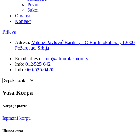
Prsluci
Sakoi
O nama
Kontakt
Prijava
Adresa:
Milene Pavlović Barili 1, TC Barili lokal br.5, 12000
Požarevac, Srbija
Email adresa:
shop@atriumfashion.rs
Info:
012/525-642
Info:
060-525-6420
Vaša Korpa
Korpa je prazna
Isprazni korpu
Ukupna cena: