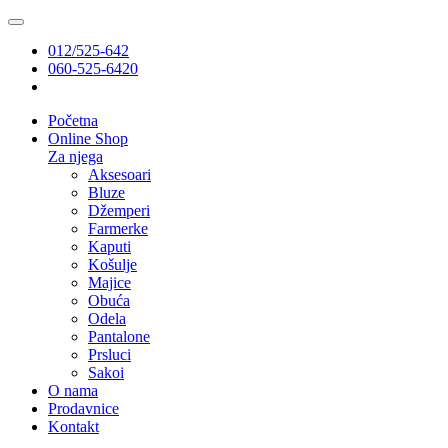
012/525-642
060-525-6420
Početna
Online Shop
Za njega
Aksesoari
Bluze
Džemperi
Farmerke
Kaputi
Košulje
Majice
Obuća
Odela
Pantalone
Prsluci
Sakoi
O nama
Prodavnice
Kontakt