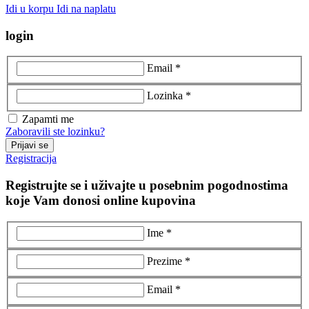
Idi u korpu
Idi na naplatu
login
Email *
Lozinka *
Zapamti me
Zaboravili ste lozinku?
Prijavi se
Registracija
Registrujte se i uživajte u posebnim pogodnostima
koje Vam donosi online kupovina
Ime *
Prezime *
Email *