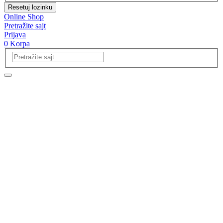
Resetuj lozinku
Online Shop
Pretražite sajt
Prijava
0
Korpa