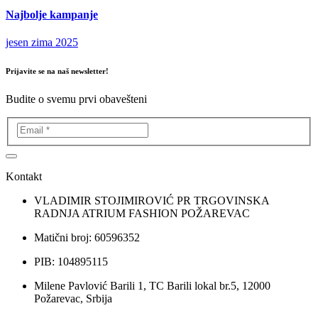
Najbolje kampanje
jesen zima 2025
Prijavite se na naš newsletter!
Budite o svemu prvi obavešteni
Kontakt
VLADIMIR STOJIMIROVIĆ PR TRGOVINSKA
RADNJA ATRIUM FASHION POŽAREVAC
Matični broj: 60596352
PIB: 104895115
Milene Pavlović Barili 1, TC Barili lokal br.5, 12000
Požarevac, Srbija