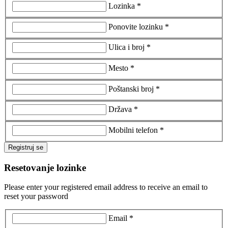
Lozinka *
Ponovite lozinku *
Ulica i broj *
Mesto *
Poštanski broj *
Država *
Mobilni telefon *
Registruj se
Resetovanje lozinke
Please enter your registered email address to receive an email to
reset your password
Email *