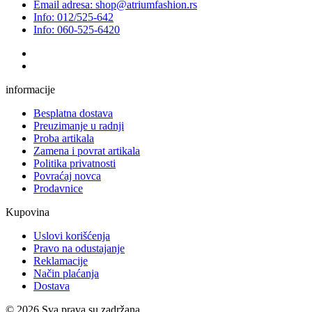
Email adresa: shop@atriumfashion.rs
Info: 012/525-642
Info: 060-525-6420
informacije
Besplatna dostava
Preuzimanje u radnji
Proba artikala
Zamena i povrat artikala
Politika privatnosti
Povraćaj novca
Prodavnice
Kupovina
Uslovi korišćenja
Pravo na odustajanje
Reklamacije
Način plaćanja
Dostava
© 2026 Sva prava su zadržana.