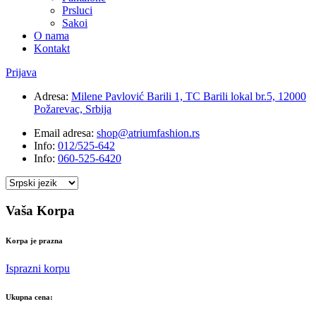
Prsluci
Sakoi
O nama
Kontakt
Prijava
Adresa:
Milene Pavlović Barili 1, TC Barili lokal br.5, 12000
Požarevac, Srbija
Email adresa:
shop@atriumfashion.rs
Info:
012/525-642
Info:
060-525-6420
Vaša Korpa
Korpa je prazna
Isprazni korpu
Ukupna cena: