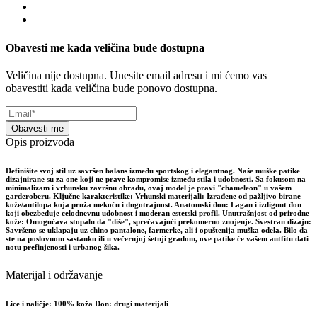
Obavesti me kada veličina bude dostupna
Veličina nije dostupna. Unesite email adresu i mi ćemo vas
obavestiti kada veličina bude ponovo dostupna.
Obavesti me
Opis proizvoda
Definišite svoj stil uz savršen balans između sportskog i elegantnog. Naše muške patike
dizajnirane su za one koji ne prave kompromise između stila i udobnosti. Sa fokusom na
minimalizam i vrhunsku završnu obradu, ovaj model je pravi "chameleon" u vašem
garderoberu. Ključne karakteristike: Vrhunski materijali: Izrađene od pažljivo birane
kože/antilopa koja pruža mekoću i dugotrajnost. Anatomski đon: Lagan i izdignut đon
koji obezbeđuje celodnevnu udobnost i moderan estetski profil. Unutrašnjost od prirodne
kože: Omogućava stopalu da "diše", sprečavajući prekomerno znojenje. Svestran dizajn:
Savršeno se uklapaju uz chino pantalone, farmerke, ali i opuštenija muška odela. Bilo da
ste na poslovnom sastanku ili u večernjoj šetnji gradom, ove patike će vašem autfitu dati
notu prefinjenosti i urbanog šika.
Materijal i održavanje
Lice i naličje: 100% koža Đon: drugi materijali