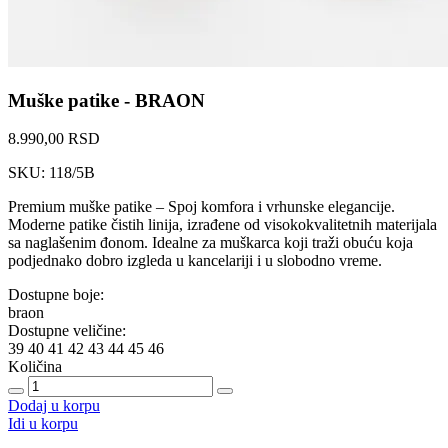
Muške patike - BRAON
8.990,00 RSD
SKU: 118/5B
Premium muške patike – Spoj komfora i vrhunske elegancije.
Moderne patike čistih linija, izrađene od visokokvalitetnih materijala
sa naglašenim đonom. Idealne za muškarca koji traži obuću koja
podjednako dobro izgleda u kancelariji i u slobodno vreme.
Dostupne boje:
braon
Dostupne veličine:
39
40
41
42
43
44
45
46
Količina
Dodaj u korpu
Idi u korpu