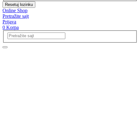
Resetuj lozinku
Online Shop
Pretražite sajt
Prijava
0
Korpa