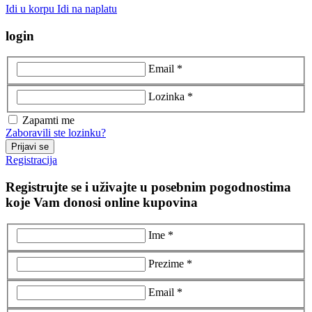
Idi u korpu
Idi na naplatu
login
Email *
Lozinka *
Zapamti me
Zaboravili ste lozinku?
Prijavi se
Registracija
Registrujte se i uživajte u posebnim pogodnostima
koje Vam donosi online kupovina
Ime *
Prezime *
Email *