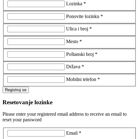
Lozinka *
Ponovite lozinku *
Ulica i broj *
Mesto *
Poštanski broj *
Država *
Mobilni telefon *
Registruj se
Resetovanje lozinke
Please enter your registered email address to receive an email to
reset your password
Email *