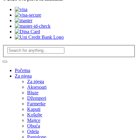
Početna
Za njega
Za njega
Aksesoari
Bluze
Džemperi
Farmerke
Kaputi
Košulje
Majice
Obuća
Odela
Pantalone