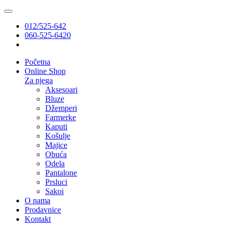
012/525-642
060-525-6420
Početna
Online Shop
Za njega
Aksesoari
Bluze
Džemperi
Farmerke
Kaputi
Košulje
Majice
Obuća
Odela
Pantalone
Prsluci
Sakoi
O nama
Prodavnice
Kontakt