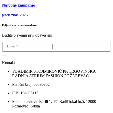
Najbolje kampanje
jesen zima 2025
Prijavite se na naš newsletter!
Budite o svemu prvi obavešteni
Kontakt
VLADIMIR STOJIMIROVIĆ PR TRGOVINSKA
RADNJA ATRIUM FASHION POŽAREVAC
Matični broj: 60596352
PIB: 104895115
Milene Pavlović Barili 1, TC Barili lokal br.5, 12000
Požarevac, Srbija