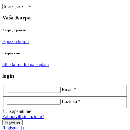
Vaša Korpa
Korpa je prazna
Isprazni korpu
Ukupna cena:
Idi u korpu
Idi na naplatu
login
Email *
Lozinka *
Zapamti me
Zaboravili ste lozinku?
Prijavi se
Registracija