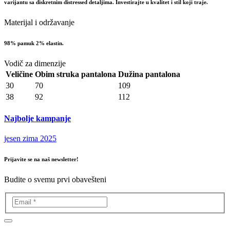
varijantu sa diskretnim distressed detaljima. Investirajte u kvalitet i stil koji traje.
Materijal i održavanje
98% pamuk 2% elastin.
Vodič za dimenzije
Veličine
Obim struka pantalona
Dužina pantalona
30
70
109
38
92
112
Najbolje kampanje
jesen zima 2025
Prijavite se na naš newsletter!
Budite o svemu prvi obavešteni