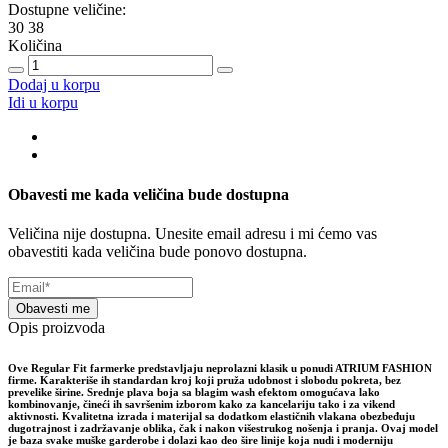
Dostupne veličine:
30
38
Količina
Dodaj u korpu
Idi u korpu
Obavesti me kada veličina bude dostupna
Veličina nije dostupna. Unesite email adresu i mi ćemo vas
obavestiti kada veličina bude ponovo dostupna.
Obavesti me
Opis proizvoda
Ove Regular Fit farmerke predstavljaju neprolazni klasik u ponudi ATRIUM FASHION
firme. Karakteriše ih standardan kroj koji pruža udobnost i slobodu pokreta, bez
prevelike širine. Srednje plava boja sa blagim wash efektom omogućava lako
kombinovanje, čineći ih savršenim izborom kako za kancelariju tako i za vikend
aktivnosti. Kvalitetna izrada i materijal sa dodatkom elastičnih vlakana obezbeđuju
dugotrajnost i zadržavanje oblika, čak i nakon višestrukog nošenja i pranja. Ovaj model
je baza svake muške garderobe i dolazi kao deo šire linije koja nudi i moderniju