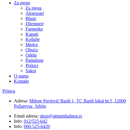
Za njega
Za njega
Aksesoari
Bluze
Džemperi
Farmerke
Kaputi
Košulje
Majice
Obuća
Odela
Pantalone
Prsluci
Sakoi
O nama
Kontakt
Prijava
Adresa:
Milene Pavlović Barili 1, TC Barili lokal br.5, 12000
Požarevac, Srbija
Email adresa:
shop@atriumfashion.rs
Info:
012/525-642
Info:
060-525-6420