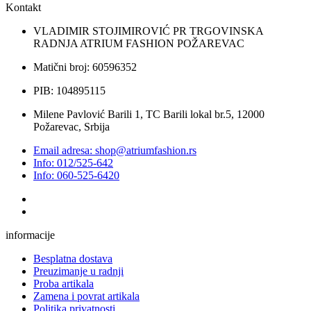
Kontakt
VLADIMIR STOJIMIROVIĆ PR TRGOVINSKA
RADNJA ATRIUM FASHION POŽAREVAC
Matični broj: 60596352
PIB: 104895115
Milene Pavlović Barili 1, TC Barili lokal br.5, 12000
Požarevac, Srbija
Email adresa: shop@atriumfashion.rs
Info: 012/525-642
Info: 060-525-6420
informacije
Besplatna dostava
Preuzimanje u radnji
Proba artikala
Zamena i povrat artikala
Politika privatnosti