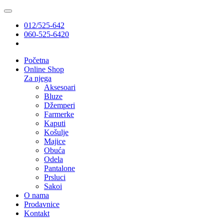
012/525-642
060-525-6420
Početna
Online Shop
Za njega
Aksesoari
Bluze
Džemperi
Farmerke
Kaputi
Košulje
Majice
Obuća
Odela
Pantalone
Prsluci
Sakoi
O nama
Prodavnice
Kontakt