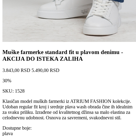
Muške farmerke standard fit u plavom denimu -
AKCIJA DO ISTEKA ZALIHA
3.843,00 RSD
5.490,00 RSD
30%
SKU: 1528
Klasičan model muških farmerki iz ATRIUM FASHION kolekcije.
Udoban regular fit kroj i srednje plava wash obrada čine ih idealnim
za svaku priliku. Izrađene od kvalitetnog džinsa sa malo elastina za
celodnevnu udobnost. Osnova za savremeni, svakodnevni stil.
Dostupne boje:
plava