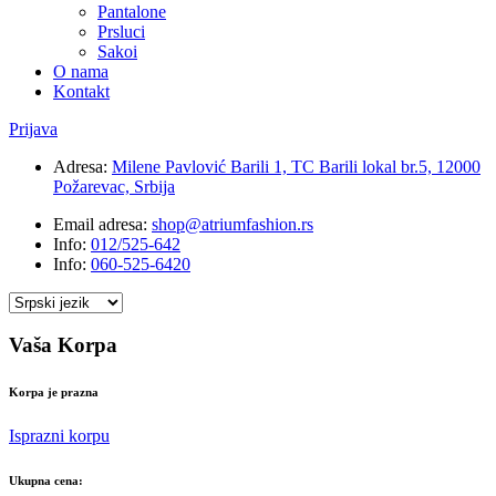
Pantalone
Prsluci
Sakoi
O nama
Kontakt
Prijava
Adresa:
Milene Pavlović Barili 1, TC Barili lokal br.5, 12000
Požarevac, Srbija
Email adresa:
shop@atriumfashion.rs
Info:
012/525-642
Info:
060-525-6420
Vaša Korpa
Korpa je prazna
Isprazni korpu
Ukupna cena: