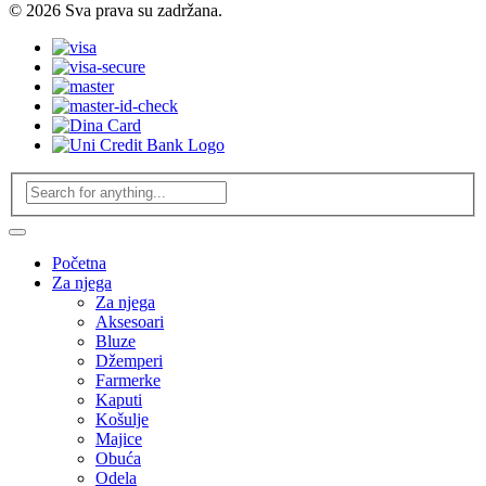
© 2026 Sva prava su zadržana.
Početna
Za njega
Za njega
Aksesoari
Bluze
Džemperi
Farmerke
Kaputi
Košulje
Majice
Obuća
Odela