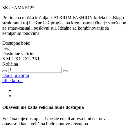
SKU: AMKS125
Prefinjena muška košulja iz ATRIUM FASHION kolekcije. Blago
strukirani kroj i nežne bež prugice na krem osnovi čine je savršenom
za smart-casual i poslovni stil. Idealna za kombinovanje sa
zemljanim tonovima.
Dostupne boje:
bež
Dostupne veličine:
S
M
L
XL
2XL
3XL
Količina
Dodaj u korpu
Idi u korpu
Obavesti me kada veličina bude dostupna
Veličina nije dostupna. Unesite email adresu i mi ćemo vas
obavestiti kada veličina bude ponovo dostupna.