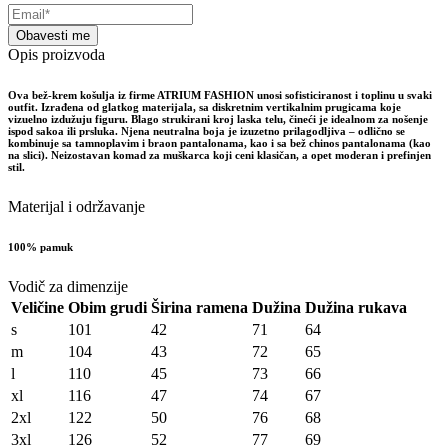
Obavesti me
Opis proizvoda
Ova bež-krem košulja iz firme ATRIUM FASHION unosi sofisticiranost i toplinu u svaki
outfit. Izrađena od glatkog materijala, sa diskretnim vertikalnim prugicama koje
vizuelno izdužuju figuru. Blago strukirani kroj laska telu, čineći je idealnom za nošenje
ispod sakoa ili prsluka. Njena neutralna boja je izuzetno prilagodljiva – odlično se
kombinuje sa tamnoplavim i braon pantalonama, kao i sa bež chinos pantalonama (kao
na slici). Neizostavan komad za muškarca koji ceni klasičan, a opet moderan i prefinjen
stil.
Materijal i održavanje
100% pamuk
Vodič za dimenzije
Veličine
Obim grudi
Širina ramena
Dužina
Dužina rukava
s
101
42
71
64
m
104
43
72
65
l
110
45
73
66
xl
116
47
74
67
2xl
122
50
76
68
3xl
126
52
77
69