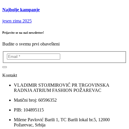
Najbolje kampanje
jesen zima 2025
Prijavite se na naš newsletter!
Budite o svemu prvi obavešteni
Kontakt
VLADIMIR STOJIMIROVIĆ PR TRGOVINSKA
RADNJA ATRIUM FASHION POŽAREVAC
Matični broj: 60596352
PIB: 104895115
Milene Pavlović Barili 1, TC Barili lokal br.5, 12000
Požarevac, Srbija