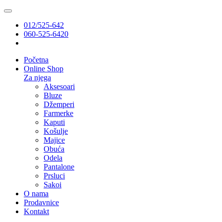
012/525-642
060-525-6420
Početna
Online Shop
Za njega
Aksesoari
Bluze
Džemperi
Farmerke
Kaputi
Košulje
Majice
Obuća
Odela
Pantalone
Prsluci
Sakoi
O nama
Prodavnice
Kontakt