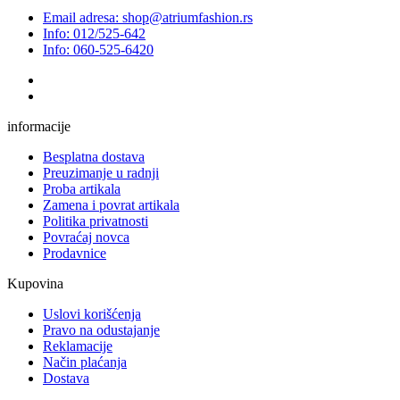
Email adresa: shop@atriumfashion.rs
Info: 012/525-642
Info: 060-525-6420
informacije
Besplatna dostava
Preuzimanje u radnji
Proba artikala
Zamena i povrat artikala
Politika privatnosti
Povraćaj novca
Prodavnice
Kupovina
Uslovi korišćenja
Pravo na odustajanje
Reklamacije
Način plaćanja
Dostava