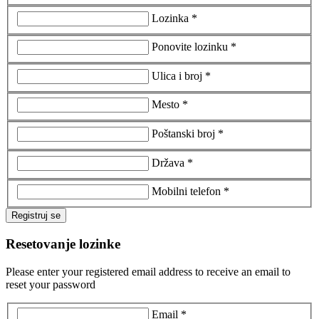
Lozinka *
Ponovite lozinku *
Ulica i broj *
Mesto *
Poštanski broj *
Država *
Mobilni telefon *
Registruj se
Resetovanje lozinke
Please enter your registered email address to receive an email to
reset your password
Email *