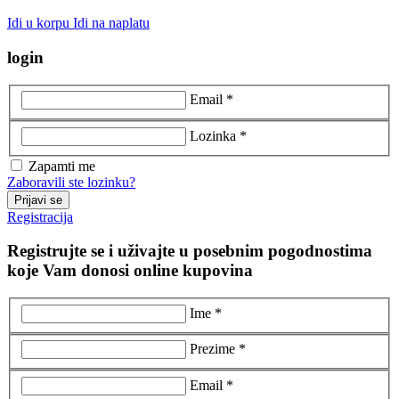
Idi u korpu
Idi na naplatu
login
Email *
Lozinka *
Zapamti me
Zaboravili ste lozinku?
Prijavi se
Registracija
Registrujte se i uživajte u posebnim pogodnostima
koje Vam donosi online kupovina
Ime *
Prezime *
Email *