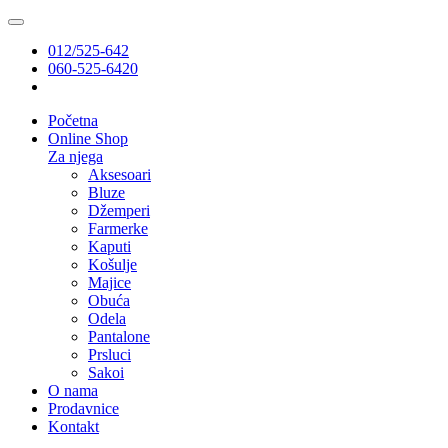
012/525-642
060-525-6420
Početna
Online Shop
Za njega
Aksesoari
Bluze
Džemperi
Farmerke
Kaputi
Košulje
Majice
Obuća
Odela
Pantalone
Prsluci
Sakoi
O nama
Prodavnice
Kontakt