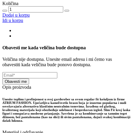
Količina
Dodaj u korpu
Idi u korpu
Obavesti me kada veličina bude dostupna
Veličina nije dostupna. Unesite email adresu i mi ćemo vas
obavestiti kada veličina bude ponovo dostupna.
Obavesti me
Opis proizvoda
Unesite toplinu i prefinjenost u svoj garderober sa ovom regular fit košuljom iz firme
ATRIUM FASHION. Upečatljiva kamel/svetlo braon boja je izuzetno popularna i nudi
osvežavajuću alternativu klasičnim neutralnim tonovima. Izrađena od glatkog,
kvalitetnog materijala koji obezbeđuje udobnost i besprekoran izgled. Slim Fit kroj laska
figuri i omogućava moderno prianjanje. Savršena je za kombinovanje sa tamnim teget
džinsom, bež pantalonama (kao na slici) ili sivim pantalonama, dajući svakoj kombinaciji
dašak luksuza.
Materijal i održavanje