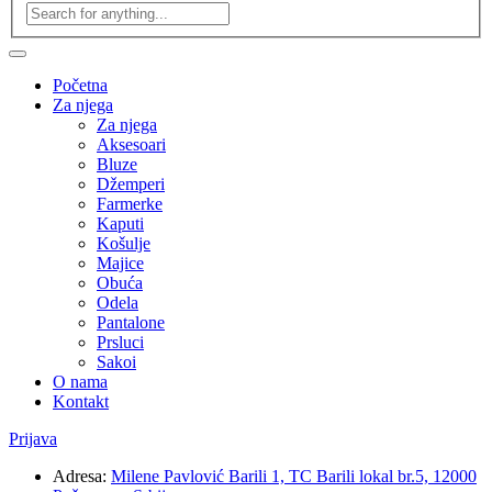
Početna
Za njega
Za njega
Aksesoari
Bluze
Džemperi
Farmerke
Kaputi
Košulje
Majice
Obuća
Odela
Pantalone
Prsluci
Sakoi
O nama
Kontakt
Prijava
Adresa:
Milene Pavlović Barili 1, TC Barili lokal br.5, 12000