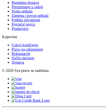
Besplatna dostava
Preuzimanje u radnji
Proba artikala
Zamena i povrat artikala
Politika privatnosti
Povraćaj novca
Prodavnice
Kupovina
Uslovi korišćenja
Pravo na odustajanje
Reklamacije
Način plaćanja
Dostava
© 2026 Sva prava su zadržana.