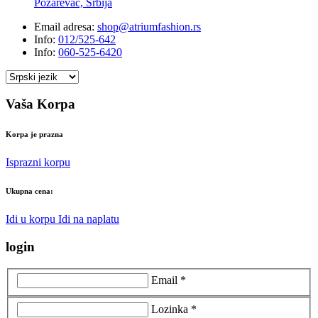
Požarevac, Srbija
Email adresa:
shop@atriumfashion.rs
Info:
012/525-642
Info:
060-525-6420
Vaša Korpa
Korpa je prazna
Isprazni korpu
Ukupna cena:
Idi u korpu
Idi na naplatu
login
Email *
Lozinka *