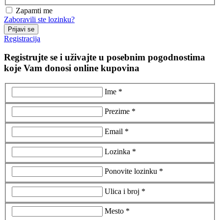
Zapamti me
Zaboravili ste lozinku?
Prijavi se
Registracija
Registrujte se i uživajte u posebnim pogodnostima
koje Vam donosi online kupovina
Ime *
Prezime *
Email *
Lozinka *
Ponovite lozinku *
Ulica i broj *
Mesto *