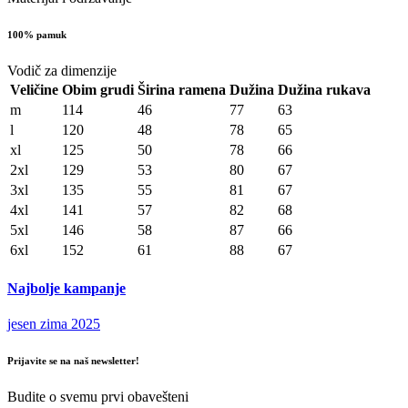
100% pamuk
Vodič za dimenzije
Veličine
Obim grudi
Širina ramena
Dužina
Dužina rukava
m
114
46
77
63
l
120
48
78
65
xl
125
50
78
66
2xl
129
53
80
67
3xl
135
55
81
67
4xl
141
57
82
68
5xl
146
58
87
66
6xl
152
61
88
67
Najbolje kampanje
jesen zima 2025
Prijavite se na naš newsletter!
Budite o svemu prvi obavešteni