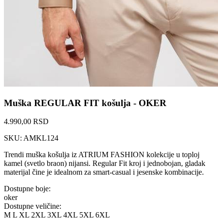
Muška REGULAR FIT košulja - OKER
4.990,00 RSD
SKU: AMKL124
Trendi muška košulja iz ATRIUM FASHION kolekcije u toploj
kamel (svetlo braon) nijansi. Regular Fit kroj i jednobojan, gladak
materijal čine je idealnom za smart-casual i jesenske kombinacije.
Dostupne boje:
oker
Dostupne veličine:
M
L
XL
2XL
3XL
4XL
5XL
6XL