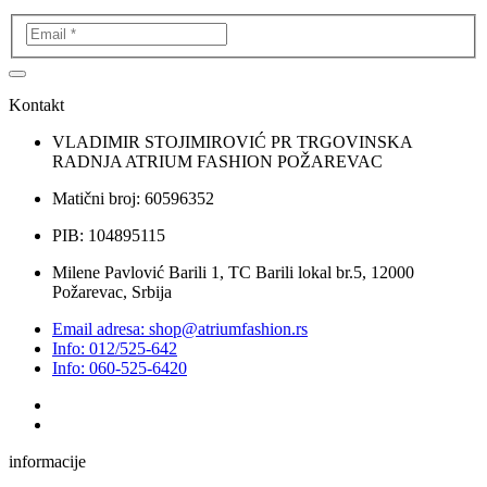
Kontakt
VLADIMIR STOJIMIROVIĆ PR TRGOVINSKA
RADNJA ATRIUM FASHION POŽAREVAC
Matični broj: 60596352
PIB: 104895115
Milene Pavlović Barili 1, TC Barili lokal br.5, 12000
Požarevac, Srbija
Email adresa: shop@atriumfashion.rs
Info: 012/525-642
Info: 060-525-6420
informacije