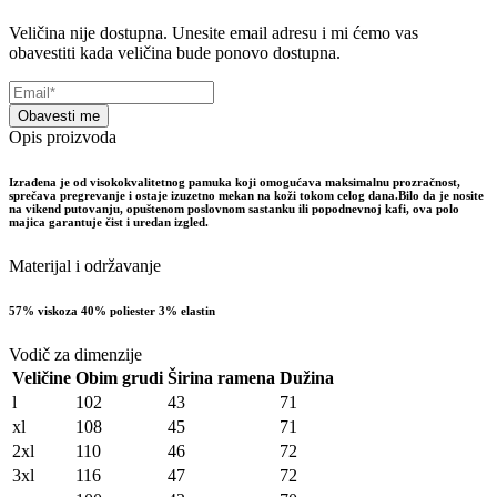
Veličina nije dostupna. Unesite email adresu i mi ćemo vas
obavestiti kada veličina bude ponovo dostupna.
Obavesti me
Opis proizvoda
Izrađena je od visokokvalitetnog pamuka koji omogućava maksimalnu prozračnost,
sprečava pregrevanje i ostaje izuzetno mekan na koži tokom celog dana.Bilo da je nosite
na vikend putovanju, opuštenom poslovnom sastanku ili popodnevnoj kafi, ova polo
majica garantuje čist i uredan izgled.
Materijal i održavanje
57% viskoza 40% poliester 3% elastin
Vodič za dimenzije
Veličine
Obim grudi
Širina ramena
Dužina
l
102
43
71
xl
108
45
71
2xl
110
46
72
3xl
116
47
72