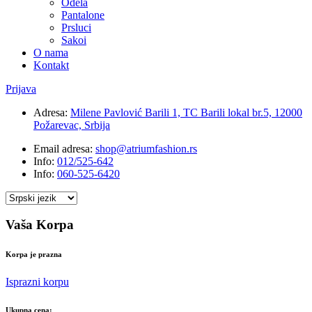
Odela
Pantalone
Prsluci
Sakoi
O nama
Kontakt
Prijava
Adresa:
Milene Pavlović Barili 1, TC Barili lokal br.5, 12000
Požarevac, Srbija
Email adresa:
shop@atriumfashion.rs
Info:
012/525-642
Info:
060-525-6420
Vaša Korpa
Korpa je prazna
Isprazni korpu
Ukupna cena: