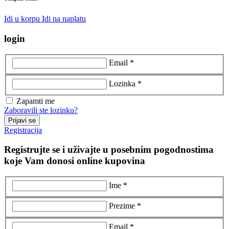
Idi u korpu
Idi na naplatu
login
Email *
Lozinka *
Zapamti me
Zaboravili ste lozinku?
Prijavi se
Registracija
Registrujte se i uživajte u posebnim pogodnostima
koje Vam donosi online kupovina
Ime *
Prezime *
Email *