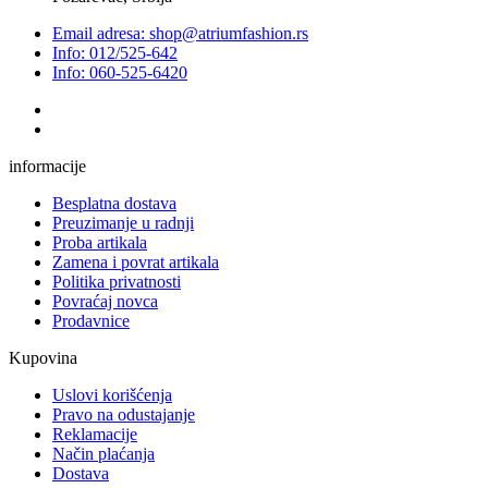
Email adresa: shop@atriumfashion.rs
Info: 012/525-642
Info: 060-525-6420
informacije
Besplatna dostava
Preuzimanje u radnji
Proba artikala
Zamena i povrat artikala
Politika privatnosti
Povraćaj novca
Prodavnice
Kupovina
Uslovi korišćenja
Pravo na odustajanje
Reklamacije
Način plaćanja
Dostava