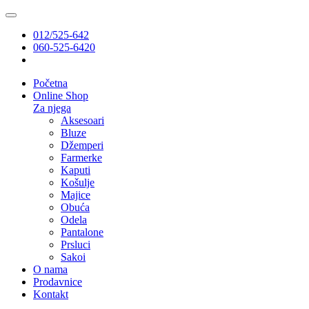
012/525-642
060-525-6420
Početna
Online Shop
Za njega
Aksesoari
Bluze
Džemperi
Farmerke
Kaputi
Košulje
Majice
Obuća
Odela
Pantalone
Prsluci
Sakoi
O nama
Prodavnice
Kontakt