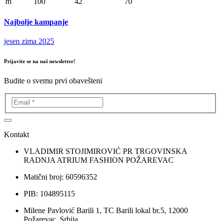
m
100
42
70
Najbolje kampanje
jesen zima 2025
Prijavite se na naš newsletter!
Budite o svemu prvi obavešteni
Kontakt
VLADIMIR STOJIMIROVIĆ PR TRGOVINSKA
RADNJA ATRIUM FASHION POŽAREVAC
Matični broj: 60596352
PIB: 104895115
Milene Pavlović Barili 1, TC Barili lokal br.5, 12000
Požarevac, Srbija