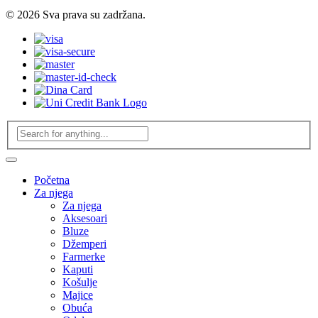
© 2026 Sva prava su zadržana.
Početna
Za njega
Za njega
Aksesoari
Bluze
Džemperi
Farmerke
Kaputi
Košulje
Majice
Obuća