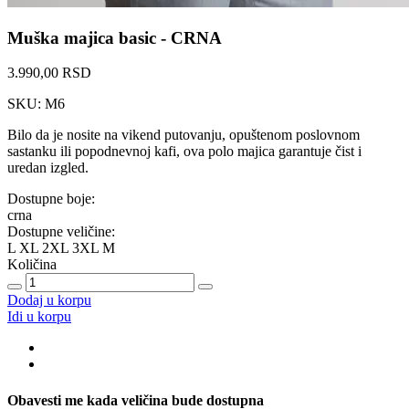
Muška majica basic - CRNA
3.990,00 RSD
SKU: M6
Bilo da je nosite na vikend putovanju, opuštenom poslovnom
sastanku ili popodnevnoj kafi, ova polo majica garantuje čist i
uredan izgled.
Dostupne boje:
crna
Dostupne veličine:
L
XL
2XL
3XL
M
Količina
Dodaj u korpu
Idi u korpu
Obavesti me kada veličina bude dostupna