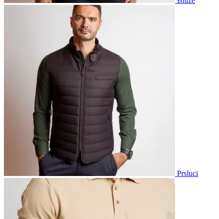
Bluze
Prsluci