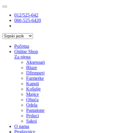
012/525-642
060-525-6420
Početna
Online Shop
Za njega
Aksesoari
Bluze
Džemperi
Farmerke
Kaputi
Košulje
Majice
Obuća
Odela
Pantalone
Prsluci
Sakoi
O nama
Prodavnice